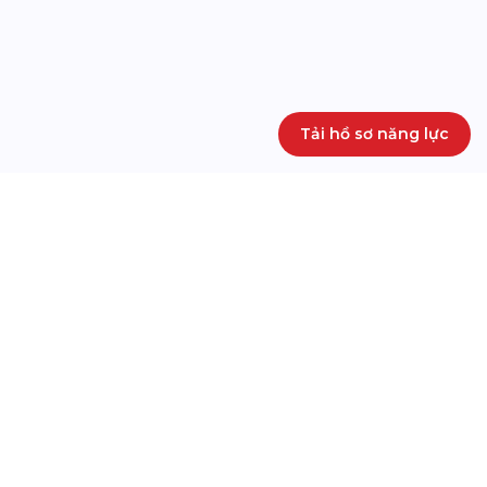
Tải hồ sơ năng lực
GIẢI PHÁP VR 360
SẢN PHẨM CỦA CHÚNG TÔI
THAM QUAN TRIỂN LÃM ẢO
KHÁM PHÁ THÀNH PHỐ THẺ
NGÀY HỘI TIÊU DÙNG CÙNG
INSPIREVERSE CÙNG BIDV
VNECONOMY