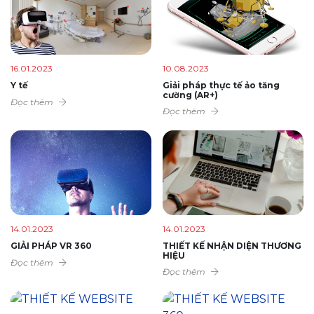
16.01.2023
10.08.2023
Y tế
Giải pháp thực tế ảo tăng
cường (AR+)
Đọc thêm
Đọc thêm
14.01.2023
14.01.2023
GIẢI PHÁP VR 360
THIẾT KẾ NHẬN DIỆN THƯƠNG
HIỆU
Đọc thêm
Đọc thêm