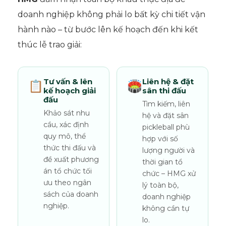
doanh nghiệp không phải lo bất kỳ chi tiết vận
hành nào – từ bước lên kế hoạch đến khi kết
thúc lễ trao giải:
Tư vấn & lên
Liên hệ & đặt
📋
🏟️
kế hoạch giải
sân thi đấu
đấu
Tìm kiếm, liên
Khảo sát nhu
hệ và đặt sân
cầu, xác định
pickleball phù
quy mô, thể
hợp với số
thức thi đấu và
lượng người và
đề xuất phương
thời gian tổ
án tổ chức tối
chức – HMG xử
ưu theo ngân
lý toàn bộ,
sách của doanh
doanh nghiệp
nghiệp.
không cần tự
lo.