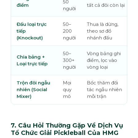
50
g
điểm
tất cả đôi còn lại
người
Đấu loại trực
50–
Thua là dừng,
tiếp
200
theo sơ đồ
(Knockout)
người
nhánh đấu
50–
Vòng bảng ghi
Chia bảng +
300+
điểm, lọc vào
Loại trực tiếp
người
vòng loại
t
Trộn đôi ngẫu
Mọi
Bốc thăm đối
nhiên (Social
quy
tác ngẫu nhiên
Mixer)
mô
mỗi trận
v
7. Câu Hỏi Thường Gặp Về Dịch Vụ
Tổ Chức Giải Pickleball Của HMG