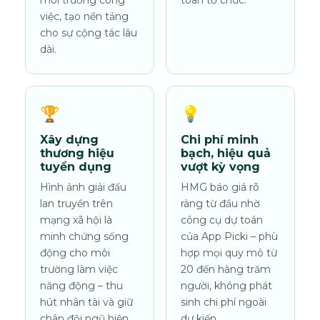
môi trường công
toàn tổ chức.
việc, tạo nền tảng
cho sự cộng tác lâu
dài.
🏆
💡
Xây dựng
Chi phí minh
thương hiệu
bạch, hiệu quả
tuyển dụng
vượt kỳ vọng
Hình ảnh giải đấu
HMG báo giá rõ
lan truyền trên
ràng từ đầu nhờ
mạng xã hội là
công cụ dự toán
minh chứng sống
của App Picki – phù
động cho môi
hợp mọi quy mô từ
trường làm việc
20 đến hàng trăm
năng động – thu
người, không phát
hút nhân tài và giữ
sinh chi phí ngoài
chân đội ngũ hiện
dự kiến.