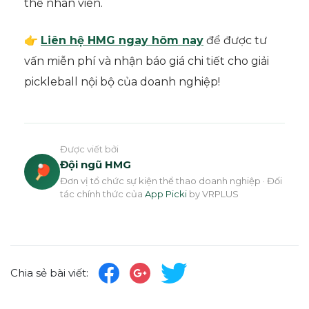
thể nhân viên.
👉
Liên hệ HMG ngay hôm nay
để được tư
vấn miễn phí và nhận báo giá chi tiết cho giải
pickleball nội bộ của doanh nghiệp!
Được viết bởi
Đội ngũ HMG
🏓
Đơn vị tổ chức sự kiện thể thao doanh nghiệp · Đối
tác chính thức của
App Picki
by VRPLUS
Chia sẻ bài viết: