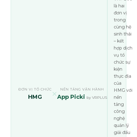
là hai
đơn vị
trong
cùng hệ
sinh thái
– kết
hợp dịch
vụ tổ
chức sự
kiện
thực địa
của
ĐƠN VỊ TỔ CHỨC
NỀN TẢNG VẬN HÀNH
HMG với
✕
HMG
App Picki
nền
by VRPLUS
tảng
công
nghệ
quản lý
giải đấu