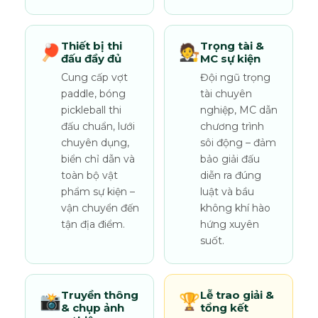
Thiết bị thi
Trọng tài &
🏓
🧑‍⚖️
đấu đầy đủ
MC sự kiện
Cung cấp vợt
Đội ngũ trọng
paddle, bóng
tài chuyên
pickleball thi
nghiệp, MC dẫn
đấu chuẩn, lưới
chương trình
chuyên dụng,
sôi động – đảm
biển chỉ dẫn và
bảo giải đấu
toàn bộ vật
diễn ra đúng
phẩm sự kiện –
luật và bầu
vận chuyển đến
không khí hào
tận địa điểm.
hứng xuyên
suốt.
Truyền thông
Lễ trao giải &
📸
🏆
& chụp ảnh
tổng kết