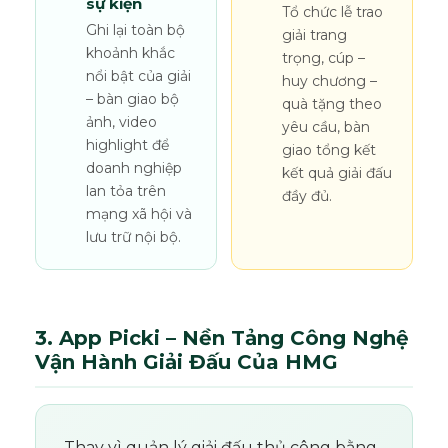
sự kiện
Tổ chức lễ trao
Ghi lại toàn bộ
giải trang
khoảnh khắc
trọng, cúp –
nổi bật của giải
huy chương –
– bàn giao bộ
quà tặng theo
ảnh, video
yêu cầu, bàn
highlight để
giao tổng kết
doanh nghiệp
kết quả giải đấu
lan tỏa trên
đầy đủ.
mạng xã hội và
lưu trữ nội bộ.
3. App Picki – Nền Tảng Công Nghệ
Vận Hành Giải Đấu Của HMG
Thay vì quản lý giải đấu thủ công bằng