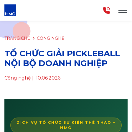
TRANG CHỦ
CÔNG NGHỆ
TỔ CHỨC GIẢI PICKLEBALL
NỘI BỘ DOANH NGHIỆP
Công nghệ
| 10.06.2026
DỊCH VỤ TỔ CHỨC SỰ KIỆN THỂ THAO –
HMG