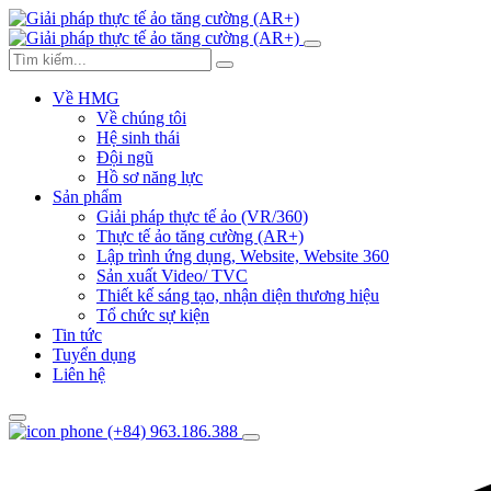
Về HMG
Về chúng tôi
Hệ sinh thái
Đội ngũ
Hồ sơ năng lực
Sản phẩm
Giải pháp thực tế ảo (VR/360)
Thực tế ảo tăng cường (AR+)
Lập trình ứng dụng, Website, Website 360
Sản xuất Video/ TVC
Thiết kế sáng tạo, nhận diện thương hiệu
Tổ chức sự kiện
Tin tức
Tuyển dụng
Liên hệ
(+84) 963.186.388