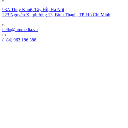
93A Thụy Khuê, Tây Hồ, Hà Nội
223 Nguyễn Xí, phường 13, Bình Thạnh, TP. Hồ Chí Minh
e.
hello@hmmedia.vn
m.
(+84) 963.186.388