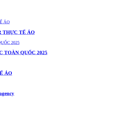
R THỰC TẾ ẢO
C TOÀN QUỐC 2025
Ế ẢO
 agency