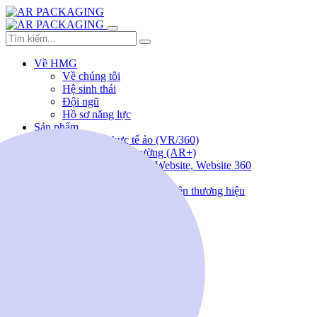
Về HMG
Về chúng tôi
Hệ sinh thái
Đội ngũ
Hồ sơ năng lực
Sản phẩm
Giải pháp thực tế ảo (VR/360)
Thực tế ảo tăng cường (AR+)
Lập trình ứng dụng, Website, Website 360
Sản xuất Video/ TVC
Thiết kế sáng tạo, nhận diện thương hiệu
Tổ chức sự kiện
Tin tức
Tuyển dụng
Liên hệ
(+84) 963.186.388