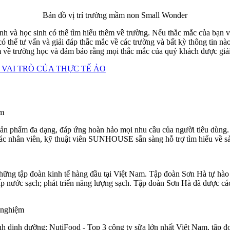
Bản đồ vị trí trường mầm non Small Wonder
và học sinh có thể tìm hiểu thêm về trường. Nếu thắc mắc của bạn vẫ
 thể tư vấn và giải đáp thắc mắc về các trường và bất kỳ thông tin nào
hêm về trường học và đảm bảo rằng mọi thắc mắc của quý khách được giả
VAI TRÒ CỦA THỰC TẾ ẢO
ệm
ản phẩm đa dạng, đáp ứng hoàn hảo mọi nhu cầu của người tiêu d
 các nhân viên, kỹ thuật viên SUNHOUSE sẵn sàng hỗ trợ tìm hiểu về s
tập đoàn kinh tế hàng đầu tại Việt Nam. Tập đoàn Sơn Hà tự hào là
cấp nước sạch; phát triển năng lượng sạch. Tập đoàn Sơn Hà đã được
 nghiệm
ành dinh dưỡng: NutiFood - Top 3 công ty sữa lớn nhất Việt Nam, tập 