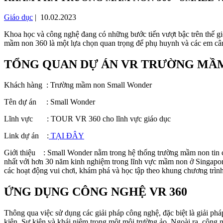
Giáo dục
| 10.02.2023
Khoa học và công nghệ đang có những bước tiến vượt bậc trên thế giớ
mầm non 360 là một lựa chọn quan trọng để phụ huynh và các em cân 
TỔNG QUAN DỰ ÁN VR TRƯỜNG MẦM
Khách hàng : Trường mầm non Small Wonder
Tên dự án : Small Wonder
Lĩnh vực : TOUR VR 360 cho lĩnh vực giáo dục
Link dự án :
TẠI ĐÂY
Giới thiệu : Small Wonder nằm trong hệ thống trường mầm non tin cậ
nhất với hơn 30 năm kinh nghiệm trong lĩnh vực mầm non ở Singapore
các hoạt động vui chơi, khám phá và học tập theo khung chương trìn
ỨNG DỤNG CÔNG NGHỆ VR 360
Thông qua việc sử dụng các giải pháp công nghệ, đặc biệt là giải ph
kiện. Sự kiện và khái niệm trong một môi trường ảo. Ngoài ra, công 