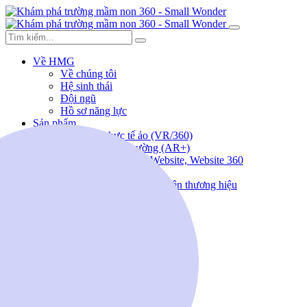
Về HMG
Về chúng tôi
Hệ sinh thái
Đội ngũ
Hồ sơ năng lực
Sản phẩm
Giải pháp thực tế ảo (VR/360)
Thực tế ảo tăng cường (AR+)
Lập trình ứng dụng, Website, Website 360
Sản xuất Video/ TVC
Thiết kế sáng tạo, nhận diện thương hiệu
Tổ chức sự kiện
Tin tức
Tuyển dụng
Liên hệ
(+84) 963.186.388