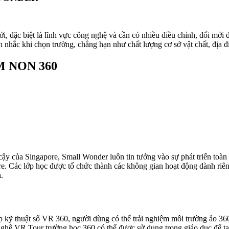
i, đặc biệt là lĩnh vực công nghệ và cần có nhiều điều chỉnh, đổi mới 
nhắc khi chọn trường, chẳng hạn như chất lượng cơ sở vật chất, địa 
 NON 360
y của Singapore, Small Wonder luôn tin tưởng vào sự phát triển toàn 
. Các lớp học được tổ chức thành các không gian hoạt động dành riêng
h.
áp kỹ thuật số VR 360, người dùng có thể trải nghiệm môi trường ảo 36
nghệ VR Tour trường học 360 có thể được sử dụng trong giáo dục để tạo 