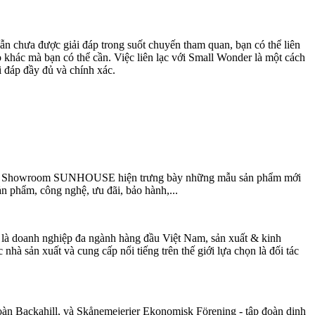
n chưa được giải đáp trong suốt chuyến tham quan, bạn có thể liên
 khác mà bạn có thể cần. Việc liên lạc với Small Wonder là một cách
i đáp đầy đủ và chính xác.
ùng. Showroom SUNHOUSE hiện trưng bày những mẫu sản phẩm mới
ản phẩm, công nghệ, ưu đãi, bảo hành,...
 doanh nghiệp đa ngành hàng đầu Việt Nam, sản xuất & kinh
 các nhà sản xuất và cung cấp nổi tiếng trên thế giới lựa chọn là đối tác
đoàn Backahill, và Skånemejerier Ekonomisk Förening - tập đoàn dinh