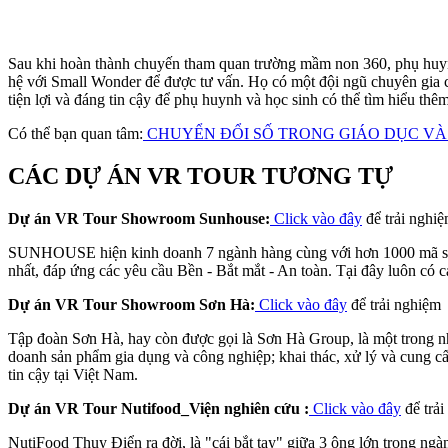
Sau khi hoàn thành chuyến tham quan trường mầm non 360, phụ huynh 
hệ với Small Wonder để được tư vấn. Họ có một đội ngũ chuyên gia có
tiện lợi và đáng tin cậy để phụ huynh và học sinh có thể tìm hiểu t
Có thể bạn quan tâm:
CHUYỂN ĐỔI SỐ TRONG GIÁO DỤC VÀ 
CÁC DỰ ÁN VR TOUR TƯƠNG TỰ
Dự án VR Tour Showroom Sunhouse:
Click vào đây
để trải nghi
SUNHOUSE hiện kinh doanh 7 ngành hàng cùng với hơn 1000 mã s
nhất, đáp ứng các yêu cầu Bền - Bắt mắt - An toàn. Tại đây luôn có
Dự án VR Tour Showroom Sơn Hà:
Click vào đây
để trải nghiệm
Tập đoàn Sơn Hà, hay còn được gọi là Sơn Hà Group, là một trong những 
doanh sản phẩm gia dụng và công nghiệp; khai thác, xử lý và cung 
tin cậy tại Việt Nam.
Dự án VR Tour Nutifood_Viện nghiên cứu :
Click vào đây
để trải
NutiFood Thụy Điển ra đời, là "cái bắt tay" giữa 3 ông lớn trong ng