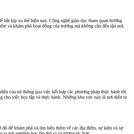
để bắt kịp xu thế hiện nay. Công nghệ giáo dục tham quan trường
điểm và khám phá hoạt động của trường mà không cần đến tận nơi.
diện của trẻ thông qua việc kết hợp các phương pháp thực hành tốt
 cho việc học tập và thực hành. Những khu vực này là nơi diễn ra
0 độ để khám phá và tìm hiểu thêm về các địa điểm, sự kiện và sự
ra trải nghiệm học tập thú vị và tương tác hơn.