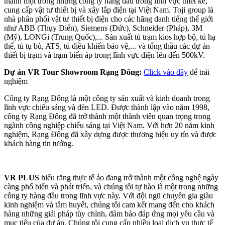
thành một trong những công ty hàng đầu trong lĩnh vực thiết kế,
cung cấp vật tư thiết bị và xây lắp điện tại Việt Nam. Toji group là
nhà phân phối vật tư thiết bị điện cho các hãng danh tiếng thế giới
như ABB (Thụy Điển), Siemens (Đức), Schneider (Pháp), 3M
(Mỹ), LONGi (Trung Quốc),... Sản xuất tủ trạm kios hợp bộ, tủ hạ
thế, tủ tụ bù, ATS, tủ điều khiển bảo vệ,... và tổng thầu các dự án
thiết bị trạm và trạm biến áp trong lĩnh vực điện lên đến 500kV.
Dự án VR Tour Showroom Rạng Đông:
Click vào đây
để trải
nghiệm
Công ty Rạng Đông là một công ty sản xuất và kinh doanh trong
lĩnh vực chiếu sáng và đèn LED. Được thành lập vào năm 1998,
công ty Rạng Đông đã trở thành một thành viên quan trọng trong
ngành công nghiệp chiếu sáng tại Việt Nam. Với hơn 20 năm kinh
nghiệm, Rạng Đông đã xây dựng được thương hiệu uy tín và được
khách hàng tin tưởng.
VR PLUS
hiểu rằng thực tế ảo đang trở thành một công nghệ ngày
càng phổ biến và phát triển, và chúng tôi tự hào là một trong những
công ty hàng đầu trong lĩnh vực này. Với đội ngũ chuyên gia giàu
kinh nghiệm và tâm huyết, chúng tôi cam kết mang đến cho khách
hàng những giải pháp tùy chỉnh, đảm bảo đáp ứng mọi yêu cầu và
mục tiêu của dự án. Chúng tôi cung cấp nhiều loại dịch vụ thực tế