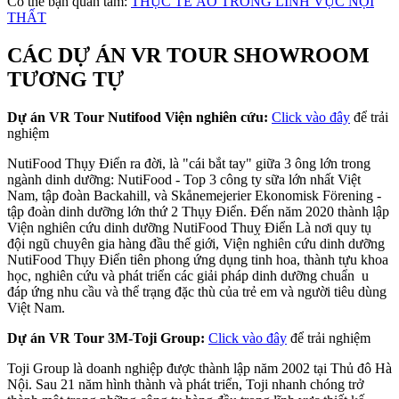
Có thể bạn quan tâm:
THỰC TẾ ẢO TRONG LĨNH VỰC NỘI
THẤT
CÁC DỰ ÁN VR TOUR SHOWROOM
TƯƠNG TỰ
Dự án VR Tour Nutifood Viện nghiên cứu:
Click vào đây
để trải
nghiệm
NutiFood Thụy Điển ra đời, là "cái bắt tay" giữa 3 ông lớn trong
ngành dinh dưỡng: NutiFood - Top 3 công ty sữa lớn nhất Việt
Nam, tập đoàn Backahill, và Skånemejerier Ekonomisk Förening -
tập đoàn dinh dưỡng lớn thứ 2 Thụy Điển. Đến năm 2020 thành lập
Viện nghiên cứu dinh dưỡng NutiFood Thuỵ Điển Là nơi quy tụ
đội ngũ chuyên gia hàng đầu thế giới, Viện nghiên cứu dinh dưỡng
NutiFood Thụy Điển tiên phong ứng dụng tinh hoa, thành tựu khoa
học, nghiên cứu và phát triển các giải pháp dinh dưỡng chuẩn u
đáp ứng nhu cầu và thể trạng đặc thù của trẻ em và người tiêu dùng
Việt Nam.
Dự án VR Tour 3M-Toji Group:
Click vào đây
để trải nghiệm
Toji Group là doanh nghiệp được thành lập năm 2002 tại Thủ đô Hà
Nội. Sau 21 năm hình thành và phát triển, Toji nhanh chóng trở