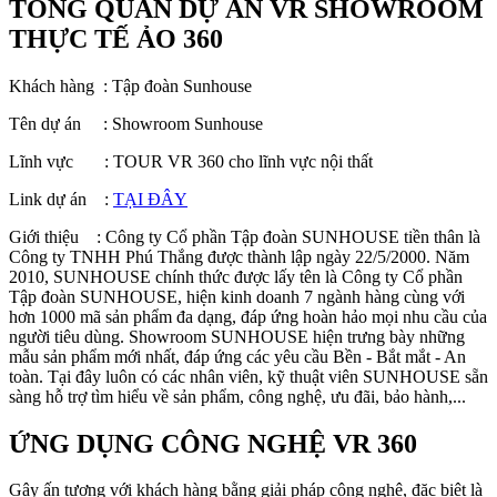
TỔNG QUAN DỰ ÁN VR SHOWROOM
THỰC TẾ ẢO 360
Khách hàng : Tập đoàn Sunhouse
Tên dự án : Showroom Sunhouse
Lĩnh vực : TOUR VR 360 cho lĩnh vực nội thất
Link dự án :
TẠI ĐÂY
Giới thiệu : Công ty Cổ phần Tập đoàn SUNHOUSE tiền thân là
Công ty TNHH Phú Thắng được thành lập ngày 22/5/2000. Năm
2010, SUNHOUSE chính thức được lấy tên là Công ty Cổ phần
Tập đoàn SUNHOUSE, hiện kinh doanh 7 ngành hàng cùng với
hơn 1000 mã sản phẩm đa dạng, đáp ứng hoàn hảo mọi nhu cầu của
người tiêu dùng. Showroom SUNHOUSE hiện trưng bày những
mẫu sản phẩm mới nhất, đáp ứng các yêu cầu Bền - Bắt mắt - An
toàn. Tại đây luôn có các nhân viên, kỹ thuật viên SUNHOUSE sẵn
sàng hỗ trợ tìm hiểu về sản phẩm, công nghệ, ưu đãi, bảo hành,...
ỨNG DỤNG CÔNG NGHỆ VR 360
Gây ấn tượng với khách hàng bằng giải pháp công nghệ, đặc biệt là