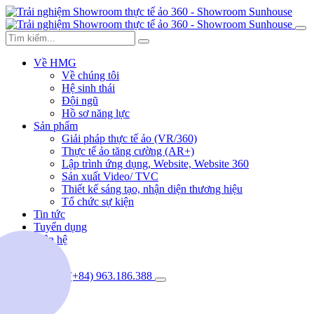
Về HMG
Về chúng tôi
Hệ sinh thái
Đội ngũ
Hồ sơ năng lực
Sản phẩm
Giải pháp thực tế ảo (VR/360)
Thực tế ảo tăng cường (AR+)
Lập trình ứng dụng, Website, Website 360
Sản xuất Video/ TVC
Thiết kế sáng tạo, nhận diện thương hiệu
Tổ chức sự kiện
Tin tức
Tuyển dụng
Liên hệ
(+84) 963.186.388