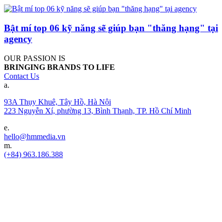
Bật mí top 06 kỹ năng sẽ giúp bạn "thăng hạng" tại
agency
OUR PASSION IS
BRINGING BRANDS TO LIFE
Contact Us
a.
93A Thụy Khuê, Tây Hồ, Hà Nội
223 Nguyễn Xí, phường 13, Bình Thạnh, TP. Hồ Chí Minh
e.
hello@hmmedia.vn
m.
(+84) 963.186.388