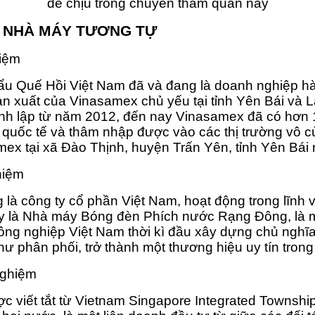
dễ chịu trong chuyến tham quan này
 - NHÀ MÁY TƯƠNG TỰ
hiệm
u Quế Hồi Việt Nam đã và đang là doanh nghiệp hàn
n xuất của Vinasamex chủ yếu tại tỉnh Yên Bái và Lạ
ành lập từ năm 2012, đến nay Vinasamex đã có hơn 1
n quốc tế và thâm nhập được vào các thị trường vô
x tại xã Đào Thịnh, huyện Trấn Yên, tỉnh Yên Bái 
ghiệm
 công ty cổ phần Việt Nam, hoạt động trong lĩnh 
y là Nhà máy Bóng đèn Phích nước Rạng Đông, là m
ông nghiệp Việt Nam thời kì đầu xây dựng chủ nghĩ
hư phân phối, trở thành một thương hiệu uy tín trong
 nghiệm
c viết tắt từ Vietnam Singapore Integrated Township