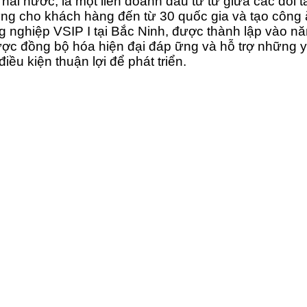
 hai nước, là một liên doanh đầu tư từ giữa các đối 
ng cho khách hàng đến từ 30 quốc gia và tạo công 
g nghiệp VSIP I tại Bắc Ninh, được thành lập vào 
ợc đồng bộ hóa hiện đại đáp ững và hỗ trợ những yê
ều kiện thuận lợi để phát triển.