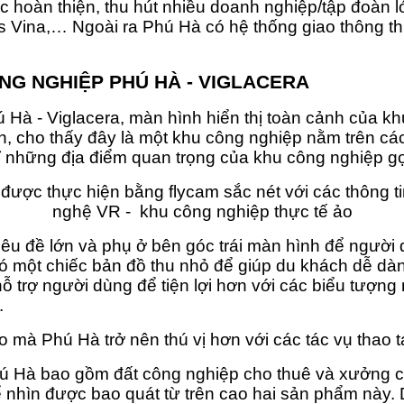
hoàn thiện, thu hút nhiều doanh nghiệp/tập đoàn l
s Vina,… Ngoài ra Phú Hà có hệ thống giao thông thu
NG NGHIỆP PHÚ HÀ - VIGLACERA
Hà - Viglacera, màn hình hiển thị toàn cảnh của k
cho thấy đây là một khu công nghiệp nằm trên các tu
chỉ những địa điểm quan trọng của khu công nghiệp 
 được thực hiện bằng flycam sắc nét với các thông
nghệ VR - khu công nghiệp thực tế ảo
êu đề lớn và phụ ở bên góc trái màn hình để người 
có một chiếc bản đồ thu nhỏ để giúp du khách dễ d
 hỗ trợ người dùng để tiện lợi hơn với các biểu tư
.
mà Phú Hà trở nên thú vị hơn với các tác vụ thao t
ú Hà bao gồm đất công nghiệp cho thuê và xưởng c
thể nhìn được bao quát từ trên cao hai sản phẩm nà