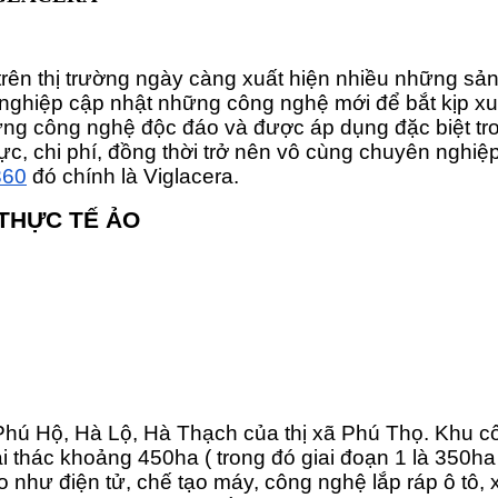
, trên thị trường ngày càng xuất hiện nhiều những sả
h nghiệp cập nhật những công nghệ mới để bắt kịp xu
hững công nghệ độc đáo và được áp dụng đặc biệt t
c, chi phí, đồng thời trở nên vô cùng chuyên nghiệ
360
đó chính là Viglacera.
 THỰC TẾ ẢO
xã Phú Hộ, Hà Lộ, Hà Thạch của thị xã Phú Thọ. Khu
khai thác khoảng 450ha ( trong đó giai đoạn 1 là 350
như điện tử, chế tạo máy, công nghệ lắp ráp ô tô, x