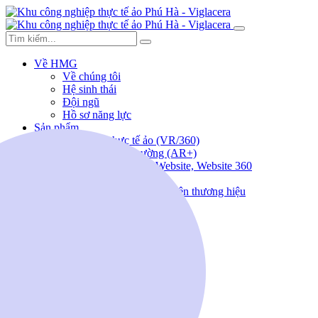
Về HMG
Về chúng tôi
Hệ sinh thái
Đội ngũ
Hồ sơ năng lực
Sản phẩm
Giải pháp thực tế ảo (VR/360)
Thực tế ảo tăng cường (AR+)
Lập trình ứng dụng, Website, Website 360
Sản xuất Video/ TVC
Thiết kế sáng tạo, nhận diện thương hiệu
Tổ chức sự kiện
Tin tức
Tuyển dụng
Liên hệ
(+84) 963.186.388