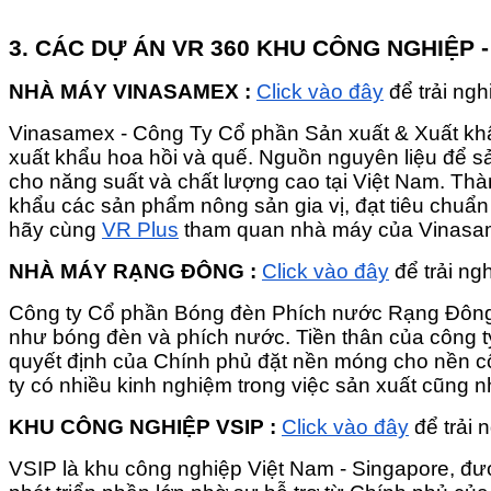
3. CÁC DỰ ÁN VR 360 KHU CÔNG NGHIỆP
NHÀ MÁY VINASAMEX :
Click vào đây
để trải ng
Vinasamex - Công Ty Cổ phần Sản xuất & Xuất khẩ
xuất khẩu hoa hồi và quế. Nguồn nguyên liệu để sả
cho năng suất và chất lượng cao tại Việt Nam. Th
khẩu các sản phẩm nông sản gia vị, đạt tiêu chuẩ
hãy cùng
VR Plus
tham quan nhà máy của Vinasame
NHÀ MÁY RẠNG ĐÔNG :
Click vào đây
để trải n
Công ty Cổ phần Bóng đèn Phích nước Rạng Đông là
như bóng đèn và phích nước. Tiền thân của công t
quyết định của Chính phủ đặt nền móng cho nền c
ty có nhiều kinh nghiệm trong việc sản xuất cũng n
KHU CÔNG NGHIỆP VSIP :
Click vào đây
để trải
VSIP là khu công nghiệp Việt Nam - Singapore, đượ