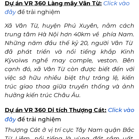
Dự án VR 360 Làng mây Vân Từ:
Click vào
đây
để trải nghiệm
Xã Vân Từ, huyện Phú Xuyên, nằm cách
trung tâm Hà Nội hơn 40km về phía Nam.
Những năm đầu thế kỷ 20, người Vân Từ
đã phát triển và nổi tiếng khắp Kinh
Kỳvoiws nghề may comple, veston. Bên
cạnh đó, xã Vân Từ còn được biết đến với
việc sở hữu nhiều biệt thự tráng lệ, kiến
trúc giao thoa giữa truyền thống và ảnh
hưởng kiến trúc Châu Âu.
Dự án VR 360 Di tích Thượng Cát:
Click vào
đây
để trải nghiệm
Thượng Cát ở vị trí cực Tây Nam quận Bắc
Từ Liêm, nổi tiếng là vùng đất sầm uất,