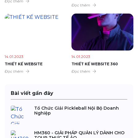
Đọc thêm
Đọc thêm
14.01.2023
14.01.2023
THIẾT KẾ WEBSITE
THIẾT KẾ WEBSITE 360
Đọc thêm
Đọc thêm
Bài viết gần đây
Tổ Chức Giải Pickleball Nội Bộ Doanh
Nghiệp
HM360 - GIẢI PHÁP QUẢN LÝ DÀNH CHO
TOUR THỰC TẾ ẢO