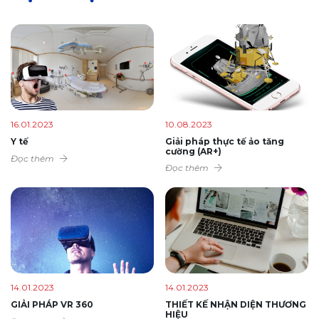
16.01.2023
10.08.2023
Y tế
Giải pháp thực tế ảo tăng
cường (AR+)
Đọc thêm
Đọc thêm
14.01.2023
14.01.2023
GIẢI PHÁP VR 360
THIẾT KẾ NHẬN DIỆN THƯƠNG
HIỆU