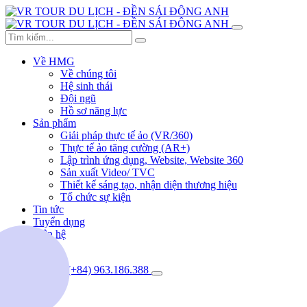
Về HMG
Về chúng tôi
Hệ sinh thái
Đội ngũ
Hồ sơ năng lực
Sản phẩm
Giải pháp thực tế ảo (VR/360)
Thực tế ảo tăng cường (AR+)
Lập trình ứng dụng, Website, Website 360
Sản xuất Video/ TVC
Thiết kế sáng tạo, nhận diện thương hiệu
Tổ chức sự kiện
Tin tức
Tuyển dụng
Liên hệ
(+84) 963.186.388