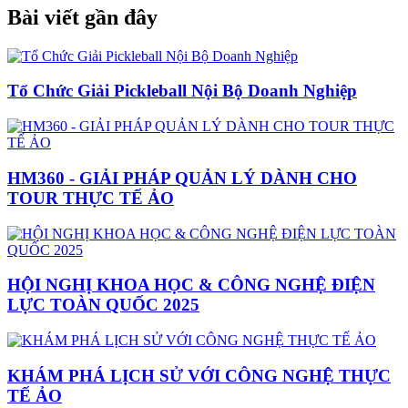
Bài viết gần đây
Tổ Chức Giải Pickleball Nội Bộ Doanh Nghiệp
HM360 - GIẢI PHÁP QUẢN LÝ DÀNH CHO
TOUR THỰC TẾ ẢO
HỘI NGHỊ KHOA HỌC & CÔNG NGHỆ ĐIỆN
LỰC TOÀN QUỐC 2025
KHÁM PHÁ LỊCH SỬ VỚI CÔNG NGHỆ THỰC
TẾ ẢO