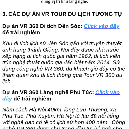
3. CÁC DỰ ÁN VR TOUR DU LỊCH TƯƠNG TỰ
Dự án VR 360 Di tích Đền Sóc:
Click vào đây
để trải nghiệm
Khu di tích lịch sử đền Sóc gắn với truyền thuyết
anh hùng thánh Gióng. Nơi đây được nhà nước
xếp hạng di tích quốc gia năm 1962, di tích kiến
trúc nghệ thuật quốc gia đặc biệt năm 2014. Sử
dụng công nghệ VR 360, du khách giờ đây có thể
tham quan khu di tích thông qua Tour VR 360 du
lịch.
Dự án VR 360 Làng nghề Phú Túc:
Click vào
đây
để trải nghiệm
Nằm cách Hà Nội 40km, làng Lưu Thượng, xã
Phú Túc, Phú Xuyên, Hà Nội từ lâu đã nổi tiếng
với nghề đan cỏ tế có lịch sử hơn 400 năm. Công
nghệ VR 360 được chú trọng đầu tư, hỗ trơh cho