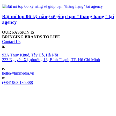
Bật mí top 06 kỹ năng sẽ giúp bạn "thăng hạng" tại
agency
OUR PASSION IS
BRINGING BRANDS TO LIFE
Contact Us
a.
93A Thụy Khuê, Tây Hồ, Hà Nội
223 Nguyễn Xí, phường 13, Bình Thạnh, TP. Hồ Chí Minh
e.
hello@hmmedia.vn
m.
(+84) 963.186.388