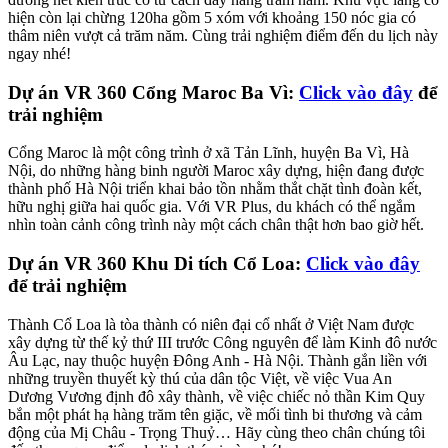
hiện còn lại chừng 120ha gồm 5 xóm với khoảng 150 nóc gia có
thâm niên vượt cả trăm năm. Cùng trải nghiệm điểm đến du lịch này
ngay nhé!
Dự án VR 360 Cổng Maroc Ba Vì:
Click vào đây
để
trải nghiệm
Cổng Maroc là một công trình ở xã Tản Lĩnh, huyện Ba Vì, Hà
Nội, do những hàng binh người Maroc xây dựng, hiện đang được
thành phố Hà Nội triển khai bảo tồn nhằm thắt chặt tình đoàn kết,
hữu nghị giữa hai quốc gia. Với VR Plus, du khách có thể ngắm
nhìn toàn cảnh công trình này một cách chân thật hơn bao giờ hết.
Dự án VR 360 Khu Di tích Cổ Loa:
Click vào đây
để trải nghiệm
Thành Cổ Loa là tòa thành có niên đại cổ nhất ở Việt Nam được
xây dựng từ thế kỷ thứ III trước Công nguyên để làm Kinh đô nước
Âu Lạc, nay thuộc huyện Đông Anh - Hà Nội. Thành gắn liền với
những truyền thuyết kỳ thú của dân tộc Việt, về việc Vua An
Dương Vương định đô xây thành, về việc chiếc nỏ thần Kim Quy
bắn một phát hạ hàng trăm tên giặc, về mối tình bi thương và cảm
động của Mị Châu - Trọng Thuỷ… Hãy cùng theo chân chúng tôi