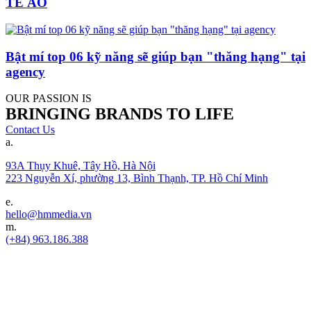
TẾ ẢO
Bật mí top 06 kỹ năng sẽ giúp bạn "thăng hạng" tại
agency
OUR PASSION IS
BRINGING BRANDS TO LIFE
Contact Us
a.
93A Thụy Khuê, Tây Hồ, Hà Nội
223 Nguyễn Xí, phường 13, Bình Thạnh, TP. Hồ Chí Minh
e.
hello@hmmedia.vn
m.
(+84) 963.186.388