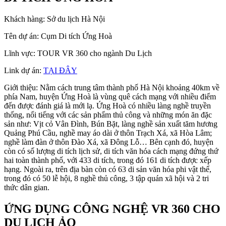
Khách hàng: Sở du lịch Hà Nội
Tên dự án: Cụm Di tích Ứng Hoà
Lĩnh vực: TOUR VR 360 cho ngành Du Lịch
Link dự án:
TẠI ĐÂY
Giới thiệu: Nằm cách trung tâm thành phố Hà Nội khoảng 40km về
phía Nam, huyện Ứng Hoà là vùng quê cách mạng với nhiều điểm
đến được đánh giá là mới lạ. Ứng Hoà có nhiều làng nghề truyền
thống, nổi tiếng với các sản phẩm thủ công và những món ăn đặc
sản như: Vịt cỏ Vân Đình, Bún Bặt, làng nghề sản xuất tăm hương
Quảng Phú Cầu, nghề may áo dài ở thôn Trạch Xá, xã Hòa Lâm;
nghề làm đàn ở thôn Đào Xá, xã Đông Lỗ… Bên cạnh đó, huyện
còn có số lượng di tích lịch sử, di tích văn hóa cách mạng đứng thứ
hai toàn thành phố, với 433 di tích, trong đó 161 di tích được xếp
hạng. Ngoài ra, trên địa bàn còn có 63 di sản văn hóa phi vật thể,
trong đó có 50 lễ hội, 8 nghề thủ công, 3 tập quán xã hội và 2 tri
thức dân gian.
ỨNG DỤNG CÔNG NGHỆ VR 360 CHO
DU LỊCH ẢO