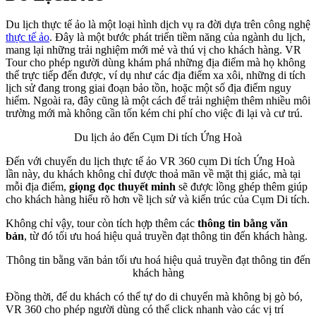
Du lịch thực tế ảo là một loại hình dịch vụ ra đời dựa trên công nghệ
thực tế ảo
. Đây là một bước phát triển tiềm năng của ngành du lịch,
mang lại những trải nghiệm mới mẻ và thú vị cho khách hàng. VR
Tour cho phép người dùng khám phá những địa điểm mà họ không
thể trực tiếp đến được, ví dụ như các địa điểm xa xôi, những di tích
lịch sử đang trong giai đoạn bảo tồn, hoặc một số địa điểm nguy
hiểm. Ngoài ra, đây cũng là một cách để trải nghiệm thêm nhiều môi
trường mới mà không cần tốn kém chi phí cho việc đi lại và cư trú.
Du lịch ảo đến Cụm Di tích Ứng Hoà
Đến với chuyến du lịch thực tế ảo VR 360 cụm Di tích Ứng Hoà
lần này, du khách không chỉ được thoả mãn về mặt thị giác, mà tại
mỗi địa điểm,
giọng đọc thuyết minh
sẽ được lồng ghép thêm giúp
cho khách hàng hiểu rõ hơn về lịch sử và kiến trúc của Cụm Di tích.
Không chỉ vậy, tour còn tích hợp thêm các
thông tin bằng văn
bản
, từ đó tối ưu hoá hiệu quả truyền đạt thông tin đến khách hàng.
Thông tin bằng văn bản tối ưu hoá hiệu quả truyền đạt thông tin đến
khách hàng
Đồng thời, để du khách có thể tự do di chuyển mà không bị gò bó,
VR 360 cho phép người dùng có thể click nhanh vào các vị trí