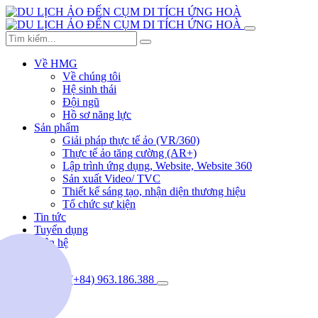
Về HMG
Về chúng tôi
Hệ sinh thái
Đội ngũ
Hồ sơ năng lực
Sản phẩm
Giải pháp thực tế ảo (VR/360)
Thực tế ảo tăng cường (AR+)
Lập trình ứng dụng, Website, Website 360
Sản xuất Video/ TVC
Thiết kế sáng tạo, nhận diện thương hiệu
Tổ chức sự kiện
Tin tức
Tuyển dụng
Liên hệ
(+84) 963.186.388