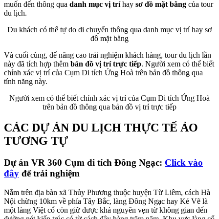
muốn đến thông qua
danh mục vị trí
hay
sơ đồ mặt bằng
của tour
du lịch.
Du khách có thể tự do di chuyển thông qua danh mục vị trí hay sơ
đồ mặt bằng
Và cuối cùng, để nâng cao trải nghiệm khách hàng, tour du lịch lần
này đã tích hợp thêm
bản đồ vị trí trực tiếp
. Người xem có thể biết
chính xác vị trí của Cụm Di tích Ứng Hoà trên bản đồ thông qua
tính năng này.
Người xem có thể biết chính xác vị trí của Cụm Di tích Ứng Hoà
trên bản đồ thông qua bản đồ vị trí trực tiếp
CÁC DỰ ÁN DU LỊCH THỰC TẾ ẢO
TƯƠNG TỰ
Dự án VR 360 Cụm di tích Đông Ngạc:
Click vào
đây
để trải nghiệm
Nằm trên địa bàn xã Thủy Phương thuộc huyện Từ Liêm, cách Hà
Nội chừng 10km về phía Tây Bắc, làng Đông Ngạc hay Kẻ Vẽ là
một làng Việt cổ còn giữ được khá nguyên vẹn từ không gian đến
đường nét kiến trúc có từ cách đây hàng trăm năm. Khu vực làng cổ