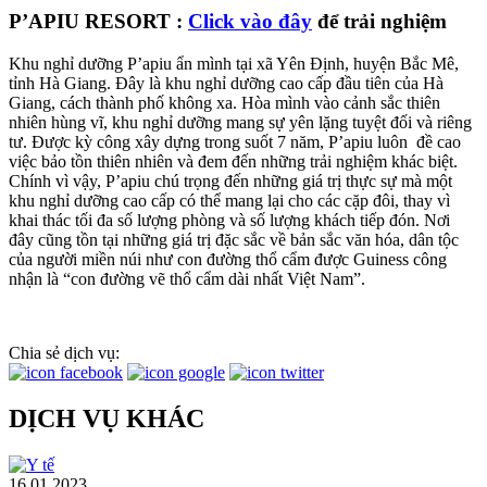
P’APIU RESORT :
Click vào đây
để trải nghiệm
Khu nghỉ dưỡng P’apiu ẩn mình tại xã Yên Định, huyện Bắc Mê,
tỉnh Hà Giang. Đây là khu nghỉ dưỡng cao cấp đầu tiên của Hà
Giang, cách thành phố không xa. Hòa mình vào cảnh sắc thiên
nhiên hùng vĩ, khu nghỉ dưỡng mang sự yên lặng tuyệt đối và riêng
tư. Được kỳ công xây dựng trong suốt 7 năm, P’apiu luôn đề cao
việc bảo tồn thiên nhiên và đem đến những trải nghiệm khác biệt.
Chính vì vậy, P’apiu chú trọng đến những giá trị thực sự mà một
khu nghỉ dưỡng cao cấp có thể mang lại cho các cặp đôi, thay vì
khai thác tối đa số lượng phòng và số lượng khách tiếp đón. Nơi
đây cũng tồn tại những giá trị đặc sắc về bản sắc văn hóa, dân tộc
của người miền núi như con đường thổ cẩm được Guiness công
nhận là “con đường vẽ thổ cẩm dài nhất Việt Nam”.
Chia sẻ dịch vụ:
DỊCH VỤ KHÁC
16.01.2023