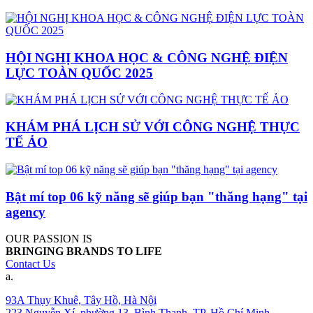
HỘI NGHỊ KHOA HỌC & CÔNG NGHỆ ĐIỆN
LỰC TOÀN QUỐC 2025
KHÁM PHÁ LỊCH SỬ VỚI CÔNG NGHỆ THỰC
TẾ ẢO
Bật mí top 06 kỹ năng sẽ giúp bạn "thăng hạng" tại
agency
OUR PASSION IS
BRINGING BRANDS TO LIFE
Contact Us
a.
93A Thụy Khuê, Tây Hồ, Hà Nội
223 Nguyễn Xí, phường 13, Bình Thạnh, TP. Hồ Chí Minh