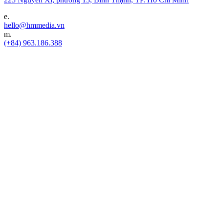
e.
hello@hmmedia.vn
m.
(+84) 963.186.388