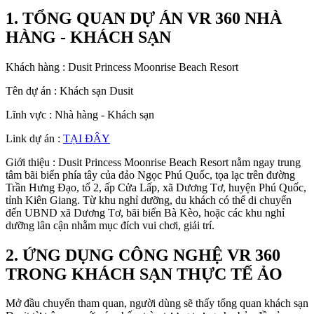
1. TỔNG QUAN DỰ ÁN VR 360 NHÀ
HÀNG - KHÁCH SẠN
Khách hàng : Dusit Princess Moonrise Beach Resort
Tên dự án : Khách sạn Dusit
Lĩnh vực : Nhà hàng - Khách sạn
Link dự án :
TẠI ĐÂY
Giới thiệu : Dusit Princess Moonrise Beach Resort nằm ngay trung
tâm bãi biển phía tây của đảo Ngọc Phú Quốc, tọa lạc trên đường
Trần Hưng Đạo, tổ 2, ấp Cửa Lấp, xã Dương Tơ, huyện Phú Quốc,
tỉnh Kiên Giang. Từ khu nghỉ dưỡng, du khách có thể di chuyển
đến UBND xã Dương Tơ, bãi biển Bà Kèo, hoặc các khu nghỉ
dưỡng lân cận nhằm mục đích vui chơi, giải trí.
2. ỨNG DỤNG CÔNG NGHỆ VR 360
TRONG KHÁCH SẠN THỰC TẾ ẢO
Mở đầu chuyến tham quan, người dùng sẽ thấy tổng quan khách sạn