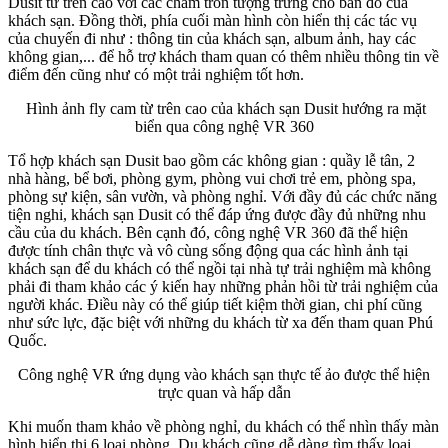
Dusit từ trên cao với các chấm tròn tượng trưng cho bản đồ của
khách sạn. Đồng thời, phía cuối màn hình còn hiển thị các tác vụ
của chuyến đi như : thông tin của khách sạn, album ảnh, hay các
không gian,... để hỗ trợ khách tham quan có thêm nhiều thông tin về
điểm đến cũng như có một trải nghiệm tốt hơn.
Hình ảnh fly cam từ trên cao của khách sạn Dusit hướng ra mặt
biển qua công nghệ VR 360
Tổ hợp khách sạn Dusit bao gồm các không gian : quầy lễ tân, 2
nhà hàng, bể bơi, phòng gym, phòng vui chơi trẻ em, phòng spa,
phòng sự kiện, sân vườn, và phòng nghỉ. Với đầy đủ các chức năng
tiện nghi, khách sạn Dusit có thể đáp ứng được đầy đủ những nhu
cầu của du khách. Bên cạnh đó, công nghệ VR 360 đã thể hiện
được tính chân thực và vô cùng sống động qua các hình ảnh tại
khách sạn để du khách có thể ngồi tại nhà tự trải nghiệm mà không
phải đi tham khảo các ý kiến hay những phản hồi từ trải nghiệm của
người khác. Điều này có thể giúp tiết kiệm thời gian, chi phí cũng
như sức lực, đặc biệt với những du khách từ xa đến tham quan Phú
Quốc.
Công nghệ VR ứng dụng vào khách sạn thực tế ảo được thể hiện
trực quan và hấp dẫn
Khi muốn tham khảo về phòng nghỉ, du khách có thể nhìn thấy màn
hình hiển thị 6 loại phòng. Du khách cũng dễ dàng tìm thấy loại