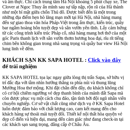
và ẩm thực. Chỉ cách trung tâm Hà Nội khoảng 5 phút chạy xe, The
Clover at Ngoc Thuy ẩn mình sau sự tấp nập, rộn rã của Hà thành
như một bí mật giữa chốn Thủ đô. Được biết đến là một trong
những địa điểm hẹn hò lãng mạn mới tại Hà Nội, nhà hàng mang
đến sự giao thoa văn hóa Pháp-Việt trong ẩm thực, kiến trúc, quầy
bar ngắm hoàng hôn tuyệt đẹp và sân vườn yên tĩnh. Lấy cảm hứng
từ các công trình kiến trúc Pháp cổ, nhà hàng mang hơi thở của một
góc Paris thanh lịch với sân vườn thơm hương hoa đại, ríu rít tiếng
chim bên không gian trong nhà sang trọng và quầy bar view Hà Nội
lung linh về đêm.
KHÁCH SẠN KK SAPA HOTEL :
Click vào đây
để trải nghiệm
KK SAPA HOTEL tọa lạc ngay giữa lòng thị trấn Sapa, sở hữu vị
trí đắc địa với tầm nhìn hướng thẳng ra phía núi và thung lũng
Mường Hoa thơ mộng. Khi đặt chân đến đây, du khách không chỉ
có cơ hội chiêm ngưỡng vẻ đẹp thanh bình của mảnh đất Sapa mà
còn được phục vụ một cách chu đáo, tận tình bởi đội ngũ nhân viên
chuyên nghiệp. Cơ sở vật chất cũng như dịch vụ ở KK Sapa Hotel
luôn được đảm bảo với chất lượng cao, cam kết mang đến cho
khách hàng sự thoải mái tuyệt đối. Thiết kế nội thất hòa quyện vẻ
đẹp cổ điển và hiện đại, mang đến cảm giác như đang check-in tại
các khách sạn sang trọng, đẳng cấp ở Châu Âu.