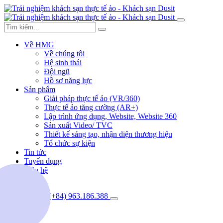
Về HMG
Về chúng tôi
Hệ sinh thái
Đội ngũ
Hồ sơ năng lực
Sản phẩm
Giải pháp thực tế ảo (VR/360)
Thực tế ảo tăng cường (AR+)
Lập trình ứng dụng, Website, Website 360
Sản xuất Video/ TVC
Thiết kế sáng tạo, nhận diện thương hiệu
Tổ chức sự kiện
Tin tức
Tuyển dụng
Liên hệ
(+84) 963.186.388