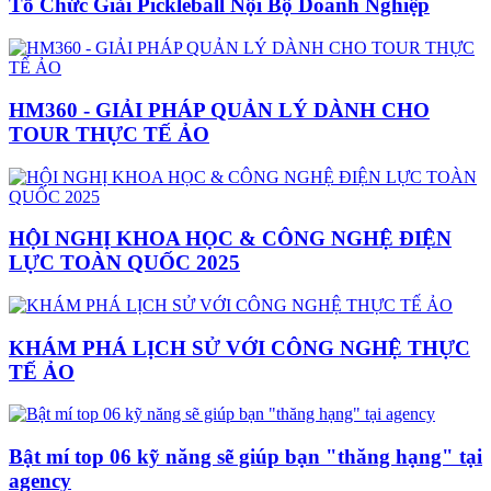
Tổ Chức Giải Pickleball Nội Bộ Doanh Nghiệp
HM360 - GIẢI PHÁP QUẢN LÝ DÀNH CHO
TOUR THỰC TẾ ẢO
HỘI NGHỊ KHOA HỌC & CÔNG NGHỆ ĐIỆN
LỰC TOÀN QUỐC 2025
KHÁM PHÁ LỊCH SỬ VỚI CÔNG NGHỆ THỰC
TẾ ẢO
Bật mí top 06 kỹ năng sẽ giúp bạn "thăng hạng" tại
agency