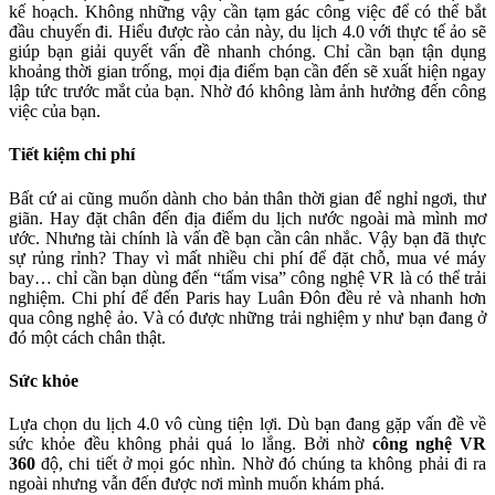
kế hoạch. Không những vậy cần tạm gác công việc để có thể bắt
đầu chuyến đi. Hiểu được rào cản này, du lịch 4.0 với thực tế ảo sẽ
giúp bạn giải quyết vấn đề nhanh chóng. Chỉ cần bạn tận dụng
khoảng thời gian trống, mọi địa điểm bạn cần đến sẽ xuất hiện ngay
lập tức trước mắt của bạn. Nhờ đó không làm ảnh hưởng đến công
việc của bạn.
Tiết kiệm chi phí
Bất cứ ai cũng muốn dành cho bản thân thời gian để nghỉ ngơi, thư
giãn. Hay đặt chân đến địa điểm du lịch nước ngoài mà mình mơ
ước. Nhưng tài chính là vấn đề bạn cần cân nhắc. Vậy bạn đã thực
sự rủng rỉnh? Thay vì mất nhiều chi phí để đặt chỗ, mua vé máy
bay… chỉ cần bạn dùng đến “tấm visa” công nghệ VR là có thể trải
nghiệm. Chi phí để đến Paris hay Luân Đôn đều rẻ và nhanh hơn
qua công nghệ ảo. Và có được những trải nghiệm y như bạn đang ở
đó một cách chân thật.
Sức khỏe
Lựa chọn du lịch 4.0 vô cùng tiện lợi. Dù bạn đang gặp vấn đề về
sức khỏe đều không phải quá lo lắng. Bởi nhờ
công nghệ VR
360
độ, chi tiết ở mọi góc nhìn. Nhờ đó chúng ta không phải đi ra
ngoài nhưng vẫn đến được nơi mình muốn khám phá.