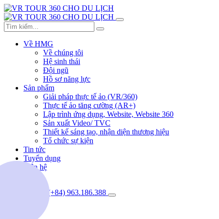
Về HMG
Về chúng tôi
Hệ sinh thái
Đội ngũ
Hồ sơ năng lực
Sản phẩm
Giải pháp thực tế ảo (VR/360)
Thực tế ảo tăng cường (AR+)
Lập trình ứng dụng, Website, Website 360
Sản xuất Video/ TVC
Thiết kế sáng tạo, nhận diện thương hiệu
Tổ chức sự kiện
Tin tức
Tuyển dụng
Liên hệ
(+84) 963.186.388