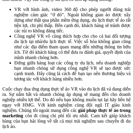
VR với hình ảnh, video 360 độ cho phép người dùng trải
nghiệm cảm giác “ở đó”. Ngoài không gian ảo được xây
dựng như thật qua phần mềm ứng dụng, du lịch thực tế ảo rất
tiện lợi, chi phí thấp. Bên cạnh đó, khách hàng sẽ tránh được
các rủi ro không đáng tiếc.
Công nghệ VR vô cùng thích hợp cho cho cả hai đối tượng
du lịch tại nhà/du lịch thực tế. Việc số hóa không gian cũng
như các địa điểm tham quan mang đến những thông tin hữu
ích. Từ đó khách hàng có thể đưa ra đánh giá, quyết định của
mình nhanh chóng hơn.
Đứng giữa hàng loạt các công ty du lịch, nếu doanh nghiệp
bạn nhanh chóng sử dụng công nghệ VR sẽ tạo được sức
cạnh tranh. Đây cũng là cách để bạn tạo nên thương hiệu và
tương tác với khách hàng nhiều hơn.
Cuộc chạy đua ứng dụng thực tế ảo VR vào du lịch đã và đang diễn
ra. Sự nắm bắt và nhanh chóng áp dụng sẽ mang đến cho doanh
nghiệp nhiều lợi thế. Do đó nếu bạn không muốn tụt lại hãy liên hệ
ngay với HMG. Với kinh nghiệm cùng đội ngũ IT giàu kinh
nghiệm. Chúng tôi ngoài mang đến các
giải pháp thực tế ảo trong
marketing
còn đi cùng chi phí tối ưu nhất. Cam kết giúp khách
hàng của bạn hài lòng về tất cả mọi trải nghiệm sau chuyến đi du
lịch ảo.