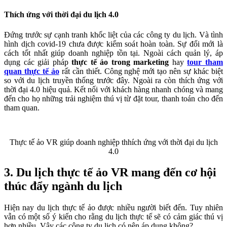
Thích ứng với thời đại du lịch 4.0
Đứng trước sự cạnh tranh khốc liệt của các công ty du lịch. Và tình
hình dịch covid-19 chưa được kiểm soát hoàn toàn. Sự đổi mới là
cách tốt nhất giúp doanh nghiệp tồn tại. Ngoài cách quản lý, áp
dụng các giải pháp
thực tế ảo trong marketing
hay
tour tham
quan thực tế ảo
rất cần thiết. Công nghệ mới tạo nên sự khác biệt
so với du lịch truyền thống trước đây. Ngoài ra còn thích ứng với
thời đại 4.0 hiệu quả. Kết nối với khách hàng nhanh chóng và mang
đến cho họ những trải nghiệm thú vị từ đặt tour, thanh toán cho đến
tham quan.
Thực tế ảo VR giúp doanh nghiệp thhích ứng với thời đại du lịch
4.0
3. Du lịch thực tế ảo VR mang đến cơ hội
thúc đẩy ngành du lịch
Hiện nay du lịch thực tế ảo được nhiều người biết đến. Tuy nhiên
vẫn có một số ý kiến cho rằng du lịch thực tế sẽ có cảm giác thú vị
hơn nhiều. Vậy các công ty du lịch có nên áp dụng không?