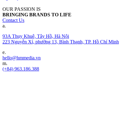
OUR PASSION IS
BRINGING BRANDS TO LIFE
Contact Us
a.
93A Thụy Khuê, Tây Hồ, Hà Nội
223 Nguyễn Xí, phường 13, Bình Thạnh, TP. Hồ Chí Minh
e.
hello@hmmedia.vn
m.
(+84) 963.186.388