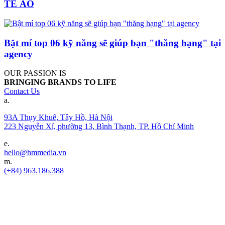
TẾ ẢO
Bật mí top 06 kỹ năng sẽ giúp bạn "thăng hạng" tại
agency
OUR PASSION IS
BRINGING BRANDS TO LIFE
Contact Us
a.
93A Thụy Khuê, Tây Hồ, Hà Nội
223 Nguyễn Xí, phường 13, Bình Thạnh, TP. Hồ Chí Minh
e.
hello@hmmedia.vn
m.
(+84) 963.186.388