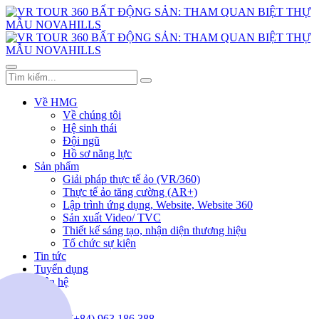
Về HMG
Về chúng tôi
Hệ sinh thái
Đội ngũ
Hồ sơ năng lực
Sản phẩm
Giải pháp thực tế ảo (VR/360)
Thực tế ảo tăng cường (AR+)
Lập trình ứng dụng, Website, Website 360
Sản xuất Video/ TVC
Thiết kế sáng tạo, nhận diện thương hiệu
Tổ chức sự kiện
Tin tức
Tuyển dụng
Liên hệ
(+84) 963.186.388