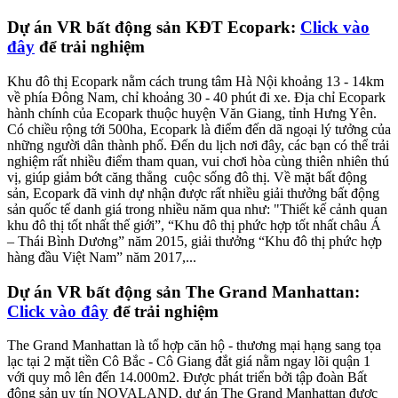
Dự án VR bất động sản KĐT Ecopark:
Click vào
đây
để trải nghiệm
Khu đô thị Ecopark nằm cách trung tâm Hà Nội khoảng 13 - 14km
về phía Đông Nam, chỉ khoảng 30 - 40 phút đi xe. Địa chỉ Ecopark
hành chính của Ecopark thuộc huyện Văn Giang, tỉnh Hưng Yên.
Có chiều rộng tới 500ha, Ecopark là điểm đến dã ngoại lý tưởng của
những người dân thành phố. Đến du lịch nơi đây, các bạn có thể trải
nghiệm rất nhiều điểm tham quan, vui chơi hòa cùng thiên nhiên thú
vị, giúp giảm bớt căng thẳng cuộc sống đô thị. Về mặt bất động
sản, Ecopark đã vinh dự nhận được rất nhiều giải thưởng bất động
sản quốc tế danh giá trong nhiều năm qua như: "Thiết kế cảnh quan
khu đô thị tốt nhất thế giới”, “Khu đô thị phức hợp tốt nhất châu Á
– Thái Bình Dương” năm 2015, giải thưởng “Khu đô thị phức hợp
hàng đầu Việt Nam” năm 2017,...
Dự án VR bất động sản The Grand Manhattan:
Click vào đây
để trải nghiệm
The Grand Manhattan là tổ hợp căn hộ - thương mại hạng sang tọa
lạc tại 2 mặt tiền Cô Bắc - Cô Giang đắt giá nằm ngay lõi quận 1
với quy mô lên đến 14.000m2. Được phát triển bởi tập đoàn Bất
động sản uy tín NOVALAND, dự án The Grand Manhattan được