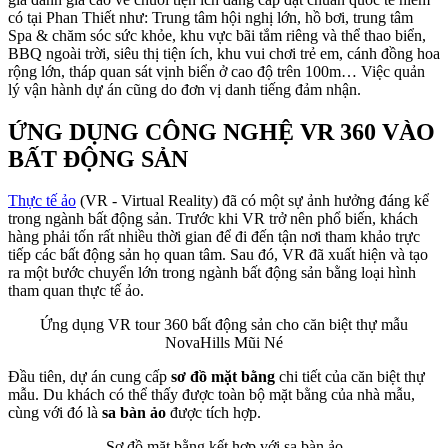
có tại Phan Thiết như: Trung tâm hội nghị lớn, hồ bơi, trung tâm
Spa & chăm sóc sức khỏe, khu vực bãi tắm riêng và thể thao biển,
BBQ ngoài trời, siêu thị tiện ích, khu vui chơi trẻ em, cánh đồng hoa
rộng lớn, tháp quan sát vịnh biển ở cao độ trên 100m… Việc quản
lý vận hành dự án cũng do đơn vị danh tiếng đảm nhận.
ỨNG DỤNG CÔNG NGHỆ VR 360 VÀO
BẤT ĐỘNG SẢN
Thực tế ảo
(VR - Virtual Reality) đã có một sự ảnh hưởng đáng kể
trong ngành bất động sản. Trước khi VR trở nên phổ biến, khách
hàng phải tốn rất nhiều thời gian để đi đến tận nơi tham khảo trực
tiếp các bất động sản họ quan tâm. Sau đó, VR đã xuất hiện và tạo
ra một bước chuyển lớn trong ngành bất động sản bằng loại hình
tham quan thực tế ảo.
Ứng dụng VR tour 360 bất động sản cho căn biệt thự mẫu
NovaHills Mũi Né
Đầu tiên, dự án cung cấp
sơ đồ mặt bằng
chi tiết của căn biệt thự
mẫu. Du khách có thể thấy được toàn bộ mặt bằng của nhà mẫu,
cùng với đó là
sa bàn ảo
được tích hợp.
Sơ đồ mặt bằng kết hợp với sa bàn ảo