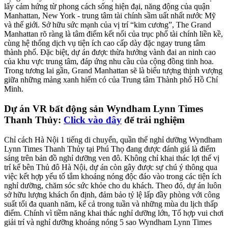
lấy cảm hứng từ phong cách sống hiện đại, năng động của quận
Manhattan, New York - trung tâm tài chính sầm uất nhất nước Mỹ
và thế giới. Sở hữu sức mạnh của vị trí “kim cương”, The Grand
Manhattan rõ ràng là tâm điểm kết nối của trục phố tài chính liền kề,
cùng hệ thống dịch vụ tiện ích cao cấp dày đặc ngay trung tâm
thành phố. Đặc biệt, dự án được thừa hưởng vành đai an ninh cao
của khu vực trung tâm, đáp ứng nhu cầu của cộng đồng tinh hoa.
Trong tương lai gần, Grand Manhattan sẽ là biểu tượng thịnh vượng
giữa những mảng xanh hiếm có của Trung tâm Thành phố Hồ Chí
Minh.
Dự án VR bất động sản Wyndham Lynn Times
Thanh Thủy:
Click vào đây
để trải nghiệm
Chỉ cách Hà Nội 1 tiếng di chuyển, quần thể nghỉ dưỡng Wyndham
Lynn Times Thanh Thủy tại Phú Thọ đang được đánh giá là điểm
sáng trên bản đồ nghỉ dưỡng ven đô. Không chỉ khai thác lợi thế vị
trí kế bên Thủ đô Hà Nội, dự án còn gây được sự chú ý thông qua
việc kết hợp yếu tố tắm khoáng nóng độc đáo vào trong các tiện ích
nghỉ dưỡng, chăm sóc sức khỏe cho du khách. Theo đó, dự án luôn
sở hữu lượng khách ổn định, đảm bảo tỷ lệ lấp đầy phòng với công
suất tối đa quanh năm, kể cả trong tuần và những mùa du lịch thấp
điểm. Chính vì tiềm năng khai thác nghỉ dưỡng lớn, Tổ hợp vui chơi
giải trí và nghỉ dưỡng khoáng nóng 5 sao Wyndham Lynn Times