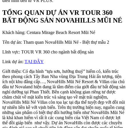
điển hình đến từ VR PLUS.
TỔNG QUAN DỰ ÁN VR TOUR 360
BẤT ĐỘNG SẢN NOVAHILLS MŨI NÉ
Khách hàng: Centara Mirage Beach Resort Mũi Né
Tên dự án: Tham quan NovaHills Mũi Né - Biệt thự mẫu 2
Lĩnh vực: TOUR VR 360 cho ngành bất động sản
Link dự án:
TẠI ĐÂY
Giới thiệu: Có địa hình “tựa sơn, hướng thuỷ” hiếm có, kiến trúc
theo phong cách Tây Ban Nha vùng Địa Trung Hải ấn tượng, tiện
ích nội khu đẳng cấp…, NovaHills Mũi Né Resort & Villas của chủ
đầu tư Novaland hiện đang là tâm điểm của giới đầu tư bất động sản
nghỉ dưỡng tại Phan Thiết. Bên cạnh không gian riêng tư được
chăm chút về mặt kiến trúc và sáng tạo về mặt trải nghiệm,
NovaHills Mũi Né Villas còn tọa lạc tại địa thế tuyệt đẹp với đồi núi
tự nhiên liền kề với vịnh biển. Trên thị trường hiện nay, nguồn cung
những sản phẩm có biệt thự đồi hướng biển như NovaHills Mũi Né
là khá khan hiếm vì rất ít các cung biển của Việt Nam có được lợi
thế đồi giáp biển như vậy. Dự án NovaHills còn được các chuyên
gia đánh giá cao về chuỗi tiện ích đẳng cấp đạt chuẩn quốc tế hiếm