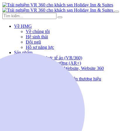
Về HMG
Về chúng tôi
Hệ sinh thái
Đội ngũ
Hồ sơ năng lực
Sản phẩm
Giải pháp thực tế ảo (VR/360)
Thực tế ảo tăng cường (AR+)
Lập trình ứng dụng, Website, Website 360
Sản xuất Video/ TVC
Thiết kế sáng tạo, nhận diện thương hiệu
Tổ chức sự kiện
Tin tức
Tuyển dụng
Liên hệ
(+84) 963.186.388