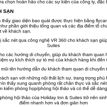
lựa chọn hoàn hảo cho các sự kiện của công ty, đặc 
H SẠN
thấy giao diện bao quát được thực hiện bằng flyca
hư phần giới thiệu tổng quan và các địa điểm tổ chứ
át về khách sạn.
ị sắc nét qua công nghệ VR 360 cho khách sạn giúp 
Suites
ho các hướng di chuyển, giúp du khách tham quan hì
iệm vụ kích thích sự tò mò của khách hàng khi đến 
 mũi tên hướng dẫn du khách tham quan di chuyển 
hách sạn với những nội thất lịch sự, trang trọng ph
ìn thấy xung quanh phòng rất chân thực và sắc nét đ
tìm kiếm phòng họp/phòng hội thảo và có thể dễ dàn
ng hội thảo của Holiday Inn & Suites trở nên sinh 
điểm nhanh hơn và đơn giản hơn