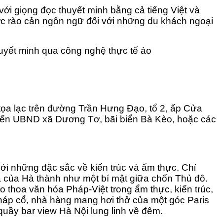
ới giọng đọc thuyết minh bằng cả tiếng Việt và
ợc rào cản ngôn ngữ đối với những du khách ngoại
huyết minh qua công nghệ thực tế ảo
tọa lạc trên đường Trần Hưng Đạo, tổ 2, ấp Cửa
 đến UBND xã Dương Tơ, bãi biển Bà Kèo, hoặc các
ới những đặc sắc về kiến trúc và ẩm thực. Chỉ
ã của Hà thành như một bí mật giữa chốn Thủ đô.
 thoa văn hóa Pháp-Việt trong ẩm thực, kiến trúc,
háp cổ, nhà hàng mang hơi thở của một góc Paris
quầy bar view Hà Nội lung linh về đêm.