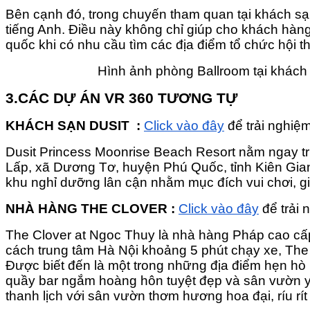
Bên cạnh đó, trong chuyến tham quan tại khách sạn
tiếng Anh. Điều này không chỉ giúp cho khách hàn
quốc khi có nhu cầu tìm các địa điểm tổ chức hội 
Hình ảnh phòng Ballroom tại khách 
3.CÁC DỰ ÁN VR 360 TƯƠNG TỰ
KHÁCH SẠN DUSIT :
Click vào đây
để trải nghiệ
Dusit Princess Moonrise Beach Resort nằm ngay tr
Lấp, xã Dương Tơ, huyện Phú Quốc, tỉnh Kiên Gia
khu nghỉ dưỡng lân cận nhằm mục đích vui chơi, giải
NHÀ HÀNG THE CLOVER :
Click vào đây
để trải 
The Clover at Ngoc Thuy là nhà hàng Pháp cao cấp,
cách trung tâm Hà Nội khoảng 5 phút chạy xe, The
Được biết đến là một trong những địa điểm hẹn hò 
quầy bar ngắm hoàng hôn tuyệt đẹp và sân vườn yê
thanh lịch với sân vườn thơm hương hoa đại, ríu rí