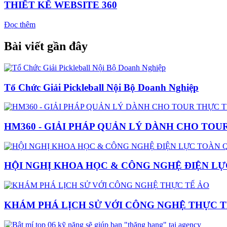
THIẾT KẾ WEBSITE 360
Đọc thêm
Bài viết gần đây
Tổ Chức Giải Pickleball Nội Bộ Doanh Nghiệp
HM360 - GIẢI PHÁP QUẢN LÝ DÀNH CHO TOU
HỘI NGHỊ KHOA HỌC & CÔNG NGHỆ ĐIỆN LỰ
KHÁM PHÁ LỊCH SỬ VỚI CÔNG NGHỆ THỰC T