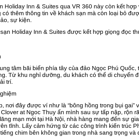
 Holiday Inn & Suites qua VR 360 này còn kết hợp v
g có thêm thông tin về khách sạn mà còn loại bỏ đư
thảo, sự kiện.
sạn Holiday Inn & Suites được kết hợp giọng đọc t
m
ung tâm bãi biển phía tây của đảo Ngọc Phú Quốc, 
ng. Từ khu nghỉ dưỡng, du khách có thể di chuyển
 trí.
nghiệm
 nơi đây được ví như là “bông hồng trong bụi gai” v
 Clover at Ngoc Thuy ẩn mình sau sự tấp nập, rộn r
lãng mạn mới tại Hà Nội, nhà hàng mang đến sự giao
n tĩnh. Lấy cảm hứng từ các công trình kiến trúc P
t tiếng chim bên không gian trong nhà sang trọng và 