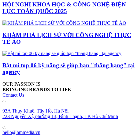
HỘI NGHỊ KHOA HỌC & CÔNG NGHỆ ĐIỆN
LỰC TOÀN QUỐC 2025
KHÁM PHÁ LỊCH SỬ VỚI CÔNG NGHỆ THỰC
TẾ ẢO
Bật mí top 06 kỹ năng sẽ giúp bạn "thăng hạng" tại
agency
OUR PASSION IS
BRINGING BRANDS TO LIFE
Contact Us
a.
93A Thụy Khuê, Tây Hồ, Hà Nội
223 Nguyễn Xí, phường 13, Bình Thạnh, TP. Hồ Chí Minh
e.
hello@hmmedia.vn