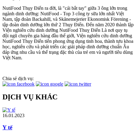
NutiFood Thụy Điển ra đời, là "cái bắt tay" giữa 3 ông lớn trong
ngành dinh dưỡng: NutiFood - Top 3 công ty sữa lớn nhất Việt
Nam, tập đoàn Backahill, và Skånemejerier Ekonomisk Förening -
tập đoàn dinh dưỡng lớn thứ 2 Thụy Điển. Đến năm 2020 thành lập
Viện nghiên cứu dinh dưỡng NutiFood Thuỵ Điển Là nơi quy tụ
đội ngũ chuyên gia hàng đầu thế giới, Viện nghiên cứu dinh dưỡng
NutiFood Thụy Điển tiên phong ứng dụng tinh hoa, thành tựu khoa
học, nghiên cứu và phát triển các giải pháp dinh dưỡng chuẩn Âu
đáp ứng nhu cầu và thể trạng đặc thù của trẻ em và người tiêu dùng
Việt Nam.
Chia sẻ dịch vụ:
DỊCH VỤ KHÁC
16.01.2023
Y tế