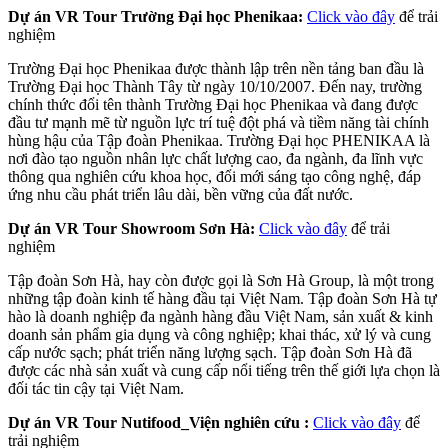
Dự án VR Tour Trường Đại học Phenikaa:
Click vào đây
để trải
nghiệm
Trường Đại học Phenikaa được thành lập trên nền tảng ban đầu là
Trường Đại học Thành Tây từ ngày 10/10/2007. Đến nay, trường
chính thức đổi tên thành Trường Đại học Phenikaa và đang được
đầu tư mạnh mẽ từ nguồn lực trí tuệ đột phá và tiềm năng tài chính
hùng hậu của Tập đoàn Phenikaa. Trường Đại học PHENIKAA là
nơi đào tạo nguồn nhân lực chất lượng cao, đa ngành, đa lĩnh vực
thông qua nghiên cứu khoa học, đổi mới sáng tạo công nghệ, đáp
ứng nhu cầu phát triển lâu dài, bền vững của đất nước.
Dự án VR Tour Showroom Sơn Hà:
Click vào đây
để trải
nghiệm
Tập đoàn Sơn Hà, hay còn được gọi là Sơn Hà Group, là một trong
những tập đoàn kinh tế hàng đầu tại Việt Nam. Tập đoàn Sơn Hà tự
hào là doanh nghiệp đa ngành hàng đầu Việt Nam, sản xuất & kinh
doanh sản phẩm gia dụng và công nghiệp; khai thác, xử lý và cung
cấp nước sạch; phát triển năng lượng sạch. Tập đoàn Sơn Hà đã
được các nhà sản xuất và cung cấp nổi tiếng trên thế giới lựa chọn là
đối tác tin cậy tại Việt Nam.
Dự án VR Tour Nutifood_Viện nghiên cứu :
Click vào đây
để
trải nghiệm