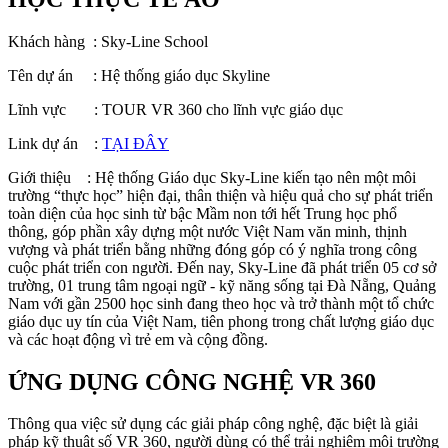
Khách hàng : Sky-Line School
Tên dự án : Hệ thống giáo dục Skyline
Lĩnh vực : TOUR VR 360 cho lĩnh vực giáo dục
Link dự án :
TẠI ĐÂY
Giới thiệu : Hệ thống Giáo dục Sky-Line kiến tạo nên một môi
trường “thực học” hiện đại, thân thiện và hiệu quả cho sự phát triển
toàn diện của học sinh từ bậc Mầm non tới hết Trung học phổ
thông, góp phần xây dựng một nước Việt Nam văn minh, thịnh
vượng và phát triển bằng những đóng góp có ý nghĩa trong công
cuộc phát triển con người. Đến nay, Sky-Line đã phát triển 05 cơ sở
trường, 01 trung tâm ngoại ngữ - kỹ năng sống tại Đà Nẵng, Quảng
Nam với gần 2500 học sinh đang theo học và trở thành một tổ chức
giáo dục uy tín của Việt Nam, tiên phong trong chất lượng giáo dục
và các hoạt động vì trẻ em và cộng đồng.
ỨNG DỤNG CÔNG NGHỆ VR 360
Thông qua việc sử dụng các giải pháp công nghệ, đặc biệt là giải
pháp kỹ thuật số VR 360, người dùng có thể trải nghiệm môi trường