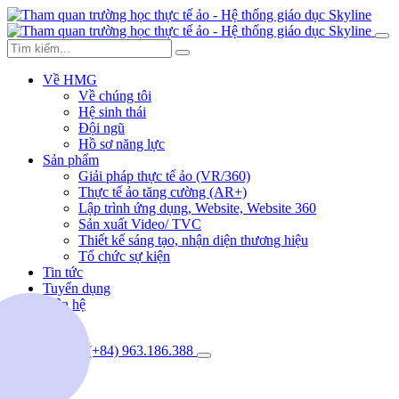
Về HMG
Về chúng tôi
Hệ sinh thái
Đội ngũ
Hồ sơ năng lực
Sản phẩm
Giải pháp thực tế ảo (VR/360)
Thực tế ảo tăng cường (AR+)
Lập trình ứng dụng, Website, Website 360
Sản xuất Video/ TVC
Thiết kế sáng tạo, nhận diện thương hiệu
Tổ chức sự kiện
Tin tức
Tuyển dụng
Liên hệ
(+84) 963.186.388