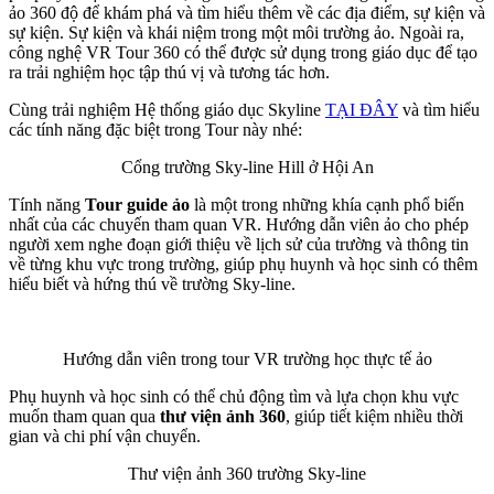
ảo 360 độ để khám phá và tìm hiểu thêm về các địa điểm, sự kiện và
sự kiện. Sự kiện và khái niệm trong một môi trường ảo. Ngoài ra,
công nghệ VR Tour 360 có thể được sử dụng trong giáo dục để tạo
ra trải nghiệm học tập thú vị và tương tác hơn.
Cùng trải nghiệm Hệ thống giáo dục Skyline
TẠI ĐÂY
và tìm hiểu
các tính năng đặc biệt trong Tour này nhé:
Cổng trường Sky-line Hill ở Hội An
Tính năng
Tour guide ảo
là một trong những khía cạnh phổ biến
nhất của các chuyến tham quan VR. Hướng dẫn viên ảo cho phép
người xem nghe đoạn giới thiệu về lịch sử của trường và thông tin
về từng khu vực trong trường, giúp phụ huynh và học sinh có thêm
hiểu biết và hứng thú về trường Sky-line.
Hướng dẫn viên trong tour VR trường học thực tế ảo
Phụ huynh và học sinh có thể chủ động tìm và lựa chọn khu vực
muốn tham quan qua
thư viện ảnh 360
, giúp tiết kiệm nhiều thời
gian và chi phí vận chuyển.
Thư viện ảnh 360 trường Sky-line