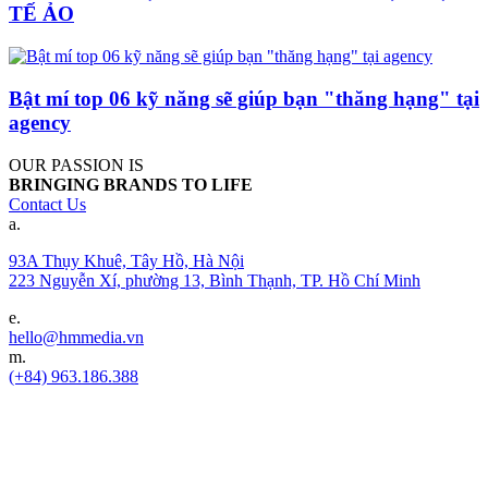
TẾ ẢO
Bật mí top 06 kỹ năng sẽ giúp bạn "thăng hạng" tại
agency
OUR PASSION IS
BRINGING BRANDS TO LIFE
Contact Us
a.
93A Thụy Khuê, Tây Hồ, Hà Nội
223 Nguyễn Xí, phường 13, Bình Thạnh, TP. Hồ Chí Minh
e.
hello@hmmedia.vn
m.
(+84) 963.186.388