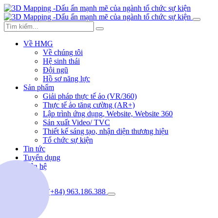
Về HMG
Về chúng tôi
Hệ sinh thái
Đội ngũ
Hồ sơ năng lực
Sản phẩm
Giải pháp thực tế ảo (VR/360)
Thực tế ảo tăng cường (AR+)
Lập trình ứng dụng, Website, Website 360
Sản xuất Video/ TVC
Thiết kế sáng tạo, nhận diện thương hiệu
Tổ chức sự kiện
Tin tức
Tuyển dụng
Liên hệ
(+84) 963.186.388