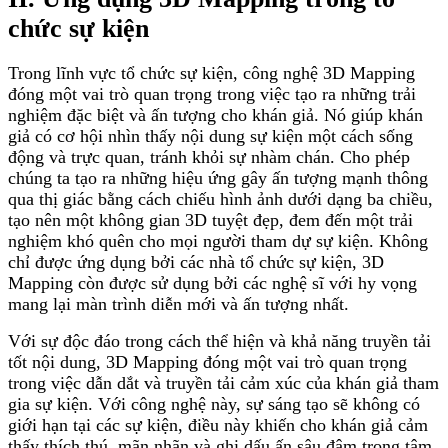
chức sự kiện
Trong lĩnh vực tổ chức sự kiện, công nghệ 3D Mapping
đóng một vai trò quan trọng trong việc tạo ra những trải
nghiệm đặc biệt và ấn tượng cho khán giả. Nó giúp khán
giả có cơ hội nhìn thấy nội dung sự kiện một cách sống
động và trực quan, tránh khỏi sự nhàm chán. Cho phép
chúng ta tạo ra những hiệu ứng gây ấn tượng mạnh thông
qua thị giác bằng cách chiếu hình ảnh dưới dạng ba chiều,
tạo nên một không gian 3D tuyệt đẹp, đem đến một trải
nghiệm khó quên cho mọi người tham dự sự kiện. Không
chỉ được ứng dụng bởi các nhà tổ chức sự kiện, 3D
Mapping còn được sử dụng bởi các nghệ sĩ với hy vọng
mang lại màn trình diễn mới và ấn tượng nhất.
Với sự độc đáo trong cách thể hiện và khả năng truyền tải
tốt nội dung, 3D Mapping đóng một vai trò quan trọng
trong việc dẫn dắt và truyền tải cảm xúc của khán giả tham
gia sự kiện. Với công nghệ này, sự sáng tạo sẽ không có
giới hạn tại các sự kiện, điều này khiến cho khán giả cảm
thấy thích thú, mãn nhãn và ghi dấu ấn sâu đậm trong tâm