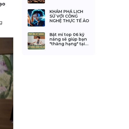
TOÀN QUỐC 2025
tạo
KHÁM PHÁ LỊCH
SỬ VỚI CÔNG
NGHỆ THỰC TẾ ẢO
ng
Bật mí top 06 kỹ
năng sẽ giúp bạn
"thăng hạng" tại
agency