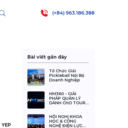
(+84) 963.186.388
Bài viết gần đây
Tổ Chức Giải
Pickleball Nội Bộ
Doanh Nghiệp
HM360 - GIẢI
PHÁP QUẢN LÝ
DÀNH CHO TOUR
THỰC TẾ ẢO
HỘI NGHỊ KHOA
HỌC & CÔNG
n YEP
NGHỆ ĐIỆN LỰC