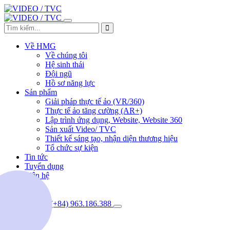
Về HMG
Về chúng tôi
Hệ sinh thái
Đội ngũ
Hồ sơ năng lực
Sản phẩm
Giải pháp thực tế ảo (VR/360)
Thực tế ảo tăng cường (AR+)
Lập trình ứng dụng, Website, Website 360
Sản xuất Video/ TVC
Thiết kế sáng tạo, nhận diện thương hiệu
Tổ chức sự kiện
Tin tức
Tuyển dụng
Liên hệ
(+84) 963.186.388