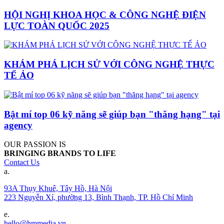
HỘI NGHỊ KHOA HỌC & CÔNG NGHỆ ĐIỆN
LỰC TOÀN QUỐC 2025
KHÁM PHÁ LỊCH SỬ VỚI CÔNG NGHỆ THỰC
TẾ ẢO
Bật mí top 06 kỹ năng sẽ giúp bạn "thăng hạng" tại
agency
OUR PASSION IS
BRINGING BRANDS TO LIFE
Contact Us
a.
93A Thụy Khuê, Tây Hồ, Hà Nội
223 Nguyễn Xí, phường 13, Bình Thạnh, TP. Hồ Chí Minh
e.
hello@hmmedia.vn