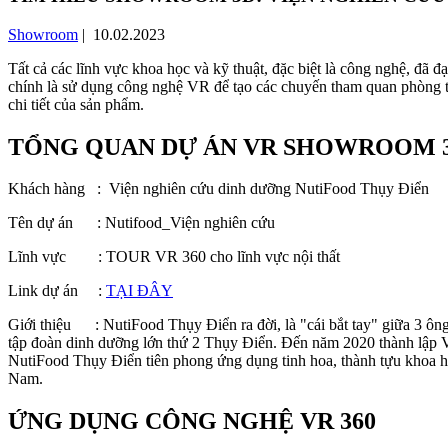
Showroom
| 10.02.2023
Tất cả các lĩnh vực khoa học và kỹ thuật, đặc biệt là công nghệ, đã đ
chính là sử dụng công nghệ VR để tạo các chuyến tham quan phòng tr
chi tiết của sản phẩm.
TỔNG QUAN DỰ ÁN VR SHOWROOM 
Khách hàng : Viện nghiên cứu dinh dưỡng NutiFood Thụy Điển
Tên dự án : Nutifood_Viện nghiên cứu
Lĩnh vực : TOUR VR 360 cho lĩnh vực nội thất
Link dự án :
TẠI ĐÂY
Giới thiệu : NutiFood Thụy Điển ra đời, là "cái bắt tay" giữa 3 ôn
tập đoàn dinh dưỡng lớn thứ 2 Thụy Điển. Đến năm 2020 thành lập V
NutiFood Thụy Điển tiên phong ứng dụng tinh hoa, thành tựu khoa học
Nam.
ỨNG DỤNG CÔNG NGHỆ VR 360