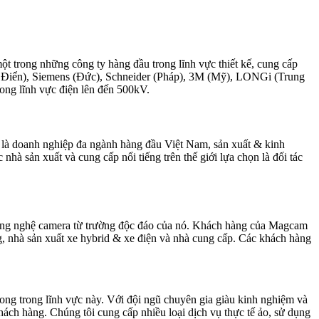
ột trong những công ty hàng đầu trong lĩnh vực thiết kế, cung cấp
(Thụy Điển), Siemens (Đức), Schneider (Pháp), 3M (Mỹ), LONGi (Trung
 trong lĩnh vực điện lên đến 500kV.
 doanh nghiệp đa ngành hàng đầu Việt Nam, sản xuất & kinh
 các nhà sản xuất và cung cấp nổi tiếng trên thế giới lựa chọn là đối tác
 công nghệ camera từ trường độc đáo của nó. Khách hàng của Magcam
g, nhà sản xuất xe hybrid & xe điện và nhà cung cấp. Các khách hàng
hong trong lĩnh vực này. Với đội ngũ chuyên gia giàu kinh nghiệm và
hách hàng. Chúng tôi cung cấp nhiều loại dịch vụ thực tế ảo, sử dụng