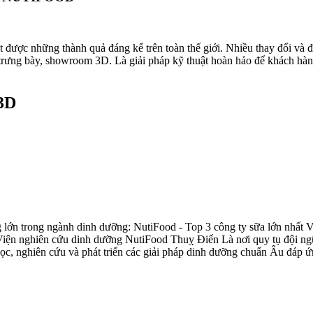
ạt được những thành quả đáng kể trên toàn thế giới. Nhiều thay đổi và 
ưng bày, showroom 3D. Là giải pháp kỹ thuật hoàn hảo để khách hàng c
3D
g lớn trong ngành dinh dưỡng: NutiFood - Top 3 công ty sữa lớn nhất 
iện nghiên cứu dinh dưỡng NutiFood Thuỵ Điển Là nơi quy tụ đội ngũ
, nghiên cứu và phát triển các giải pháp dinh dưỡng chuẩn Âu đáp ứng