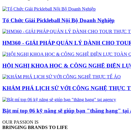
Tổ Chức Giải Pickleball Nội Bộ Doanh Nghiệp
HM360 - GIẢI PHÁP QUẢN LÝ DÀNH CHO TOU
HỘI NGHỊ KHOA HỌC & CÔNG NGHỆ ĐIỆN LỰ
KHÁM PHÁ LỊCH SỬ VỚI CÔNG NGHỆ THỰC T
Bật mí top 06 kỹ năng sẽ giúp bạn "thăng hạng" tại
OUR PASSION IS
BRINGING BRANDS TO LIFE