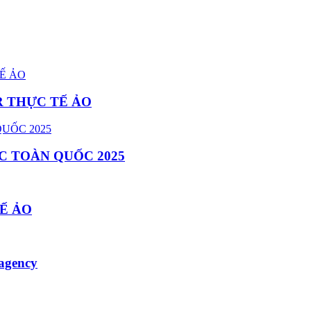
R THỰC TẾ ẢO
C TOÀN QUỐC 2025
Ế ẢO
 agency