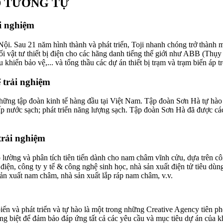
D TƯƠNG TỰ
i nghiệm
i. Sau 21 năm hình thành và phát triển, Toji nhanh chóng trở thành m
n phối vật tư thiết bị điện cho các hãng danh tiếng thế giới như ABB 
ều khiển bảo vệ,... và tổng thầu các dự án thiết bị trạm và trạm biến áp
 trải nghiệm
tập đoàn kinh tế hàng đầu tại Việt Nam. Tập đoàn Sơn Hà tự hào là
cấp nước sạch; phát triển năng lượng sạch. Tập đoàn Sơn Hà đã được
trải nghiệm
 lường và phân tích tiên tiến dành cho nam châm vĩnh cửu, dựa trên
iện, công ty y tế & công nghệ sinh học, nhà sản xuất điện tử tiêu dùn
n xuất nam châm, nhà sản xuất lắp ráp nam châm, v.v.
iến và phát triển và tự hào là một trong những Creative Agency tiên p
ng biệt để đảm bảo đáp ứng tất cả các yêu cầu và mục tiêu dự án của k