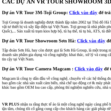
CÁC DỰ ÁN VR TOUR SHOWROOM 3
Dự án VR Tour 3M-Toji Group:
Click vào đây
để trả
Toji Group là doanh nghiệp được thành lập năm 2002 tại Thủ đô Hà Nộ
vật tư thiết bị và xây lắp điện tại Việt Nam. Toji group là nhà phâ
Quốc),... Sản xuất tủ trạm kios hợp bộ, tủ hạ thế, tủ tụ bù, ATS, tủ đi
Dự án VR Tour Showroom Sơn Hà:
Click vào đây
để
Tập đoàn Sơn Hà, hay còn được gọi là Sơn Hà Group, là một trong những 
doanh sản phẩm gia dụng và công nghiệp; khai thác, xử lý và cung 
tin cậy tại Việt Nam.
Dự án VR Tour Camera Magcam :
Click vào đây
để 
Magcam là công ty dẫn đầu về công nghệ, chuyên về các hệ thống đo
bao gồm các nhà sản xuất cảm biến, nhà chế tạo động cơ & máy phát đ
khác bao gồm OEM loa cao cấp, phòng thí nghiệm nghiên cứu, nhà sả
VR PLUS
nhận ra rằng thực tế ảo là một công nghệ ngày càng phổ b
tận tâm, chúng tôi cố gắng cung cấp cho khách hàng các giải pháp riê