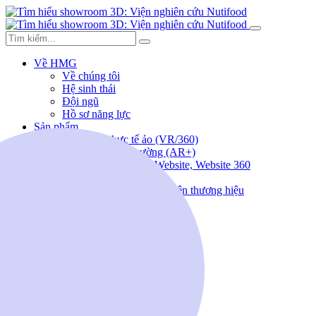
Về HMG
Về chúng tôi
Hệ sinh thái
Đội ngũ
Hồ sơ năng lực
Sản phẩm
Giải pháp thực tế ảo (VR/360)
Thực tế ảo tăng cường (AR+)
Lập trình ứng dụng, Website, Website 360
Sản xuất Video/ TVC
Thiết kế sáng tạo, nhận diện thương hiệu
Tổ chức sự kiện
Tin tức
Tuyển dụng
Liên hệ
(+84) 963.186.388