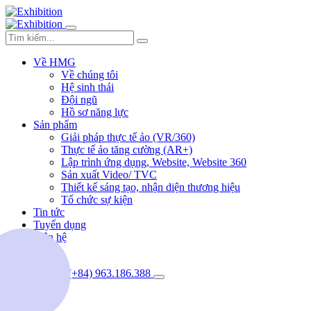
Về HMG
Về chúng tôi
Hệ sinh thái
Đội ngũ
Hồ sơ năng lực
Sản phẩm
Giải pháp thực tế ảo (VR/360)
Thực tế ảo tăng cường (AR+)
Lập trình ứng dụng, Website, Website 360
Sản xuất Video/ TVC
Thiết kế sáng tạo, nhận diện thương hiệu
Tổ chức sự kiện
Tin tức
Tuyển dụng
Liên hệ
(+84) 963.186.388