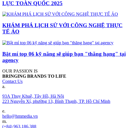
LỰC TOÀN QUỐC 2025
KHÁM PHÁ LỊCH SỬ VỚI CÔNG NGHỆ THỰC
TẾ ẢO
Bật mí top 06 kỹ năng sẽ giúp bạn "thăng hạng" tại
agency
OUR PASSION IS
BRINGING BRANDS TO LIFE
Contact Us
a.
93A Thụy Khuê, Tây Hồ, Hà Nội
223 Nguyễn Xí, phường 13, Bình Thạnh, TP. Hồ Chí Minh
e.
hello@hmmedia.vn
m.
(+84) 963.186.388