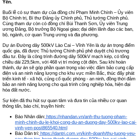
Yên.
Buổi lễ có sự tham dự của đồng chí Phạm Minh Chính – Ủy viên
Bộ Chính trị, Bí thư Đảng ủy Chính phủ, Thủ tướng Chính phủ.
Cùng tham dự còn có đồng chí Bùi Thanh Sơn, Ủy viên Trung
ương Đảng, Bộ trưởng Bộ Ngoại giao; đại diện lãnh đạo các ban,
bộ, ngành, cơ quan Trung ương và địa phương.
Dự án Đường dây 500kV Lào Cai – Vĩnh Yên là dự án trọng điểm
quốc gia, đã được Thủ tướng Chính phủ phê duyệt chủ trương
đầu tư. Đây là công trình đường dây 500kV mạch kép, có tổng
chiều dài 229,5km, với 468 vị trí móng cột điện. Sau khi hoàn
thành, dự án sẽ góp phần quan trọng vào việc đảm bảo cung cấp
điện và an ninh năng lượng cho khu vực miền Bắc, thúc đẩy phát
triển kinh tế - xã hội, củng cố quốc phòng - an ninh, đồng thời đảm
bảo an ninh năng lượng cho quá trình công nghiệp hóa, hiện đại
hóa đất nước.
Sự kiện đã thu hút sự quan tâm và đưa tin của nhiều cơ quan
thông tấn, báo chí, truyền hình:
Báo Nhân dân:
https://nhandan.vn/anh-thu-tuong-pham-
minh-chinh-du-le-khoi-cong-du-an-duong-day-500kv-lao-cai-
vinh-yen-post865540.html
Báo Dân trí:
https://dantri.com.vn/kinh-doanh/thu-tuong-yeu-
cau-than-toc-hoan-thanh-duong-day-500kv-lao-cai-vinh-