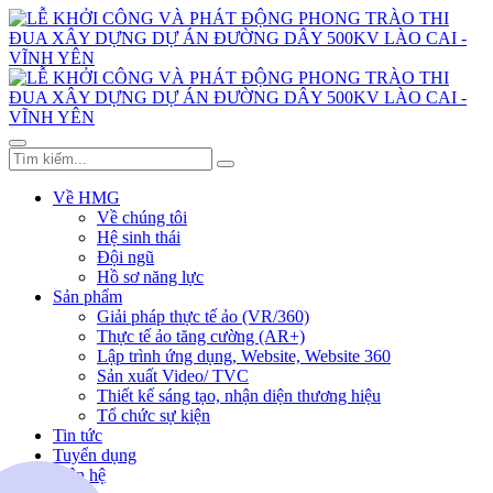
Về HMG
Về chúng tôi
Hệ sinh thái
Đội ngũ
Hồ sơ năng lực
Sản phẩm
Giải pháp thực tế ảo (VR/360)
Thực tế ảo tăng cường (AR+)
Lập trình ứng dụng, Website, Website 360
Sản xuất Video/ TVC
Thiết kế sáng tạo, nhận diện thương hiệu
Tổ chức sự kiện
Tin tức
Tuyển dụng
Liên hệ