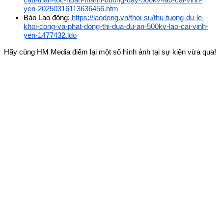
yen-20250316113636456.htm
Báo Lao động:
https://laodong.vn/thoi-su/thu-tuong-du-le-
khoi-cong-va-phat-dong-thi-dua-du-an-500kv-lao-cai-vinh-
yen-1477432.ldo
Hãy cùng HM Media điểm lại một số hình ảnh tại sự kiện vừa qua!