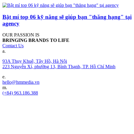
Bật mí top 06 kỹ năng sẽ giúp bạn "thăng hạng" tại
agency
OUR PASSION IS
BRINGING BRANDS TO LIFE
Contact Us
a.
93A Thụy Khuê, Tây Hồ, Hà Nội
223 Nguyễn Xí, phường 13, Bình Thạnh, TP. Hồ Chí Minh
e.
hello@hmmedia.vn
m.
(+84) 963.186.388