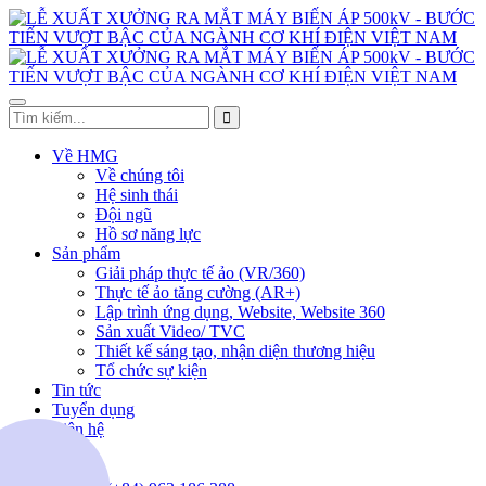
Về HMG
Về chúng tôi
Hệ sinh thái
Đội ngũ
Hồ sơ năng lực
Sản phẩm
Giải pháp thực tế ảo (VR/360)
Thực tế ảo tăng cường (AR+)
Lập trình ứng dụng, Website, Website 360
Sản xuất Video/ TVC
Thiết kế sáng tạo, nhận diện thương hiệu
Tổ chức sự kiện
Tin tức
Tuyển dụng
Liên hệ