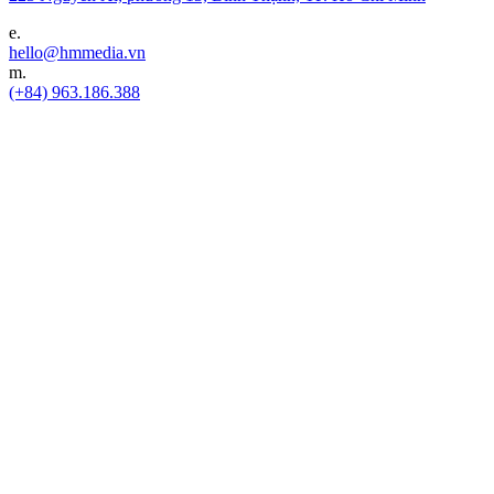
e.
hello@hmmedia.vn
m.
(+84) 963.186.388