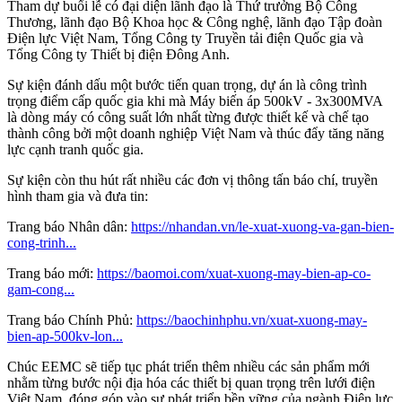
Tham dự buổi lễ có đại diện lãnh đạo là Thứ trưởng Bộ Công
Thương, lãnh đạo Bộ Khoa học & Công nghệ, lãnh đạo Tập đoàn
Điện lực Việt Nam, Tổng Công ty Truyền tải điện Quốc gia và
Tổng Công ty Thiết bị điện Đông Anh.
Sự kiện đánh dấu một bước tiến quan trọng, dự án là công trình
trọng điểm cấp quốc gia khi mà Máy biến áp 500kV - 3x300MVA
là dòng máy có công suất lớn nhất từng được thiết kế và chế tạo
thành công bởi một doanh nghiệp Việt Nam và thúc đẩy tăng năng
lực cạnh tranh quốc gia.
Sự kiện còn thu hút rất nhiều các đơn vị thông tấn báo chí, truyền
hình tham gia và đưa tin:
Trang báo Nhân dân:
https://nhandan.vn/le-xuat-xuong-va-gan-bien-
cong-trinh...
Trang báo mới:
https://baomoi.com/xuat-xuong-may-bien-ap-co-
gam-cong...
Trang báo Chính Phủ:
https://baochinhphu.vn/xuat-xuong-may-
bien-ap-500kv-lon...
Chúc EEMC sẽ tiếp tục phát triển thêm nhiều các sản phẩm mới
nhằm từng bước nội địa hóa các thiết bị quan trọng trên lưới điện
Việt Nam, đóng góp vào sự phát triển bền vững của ngành Điện lực