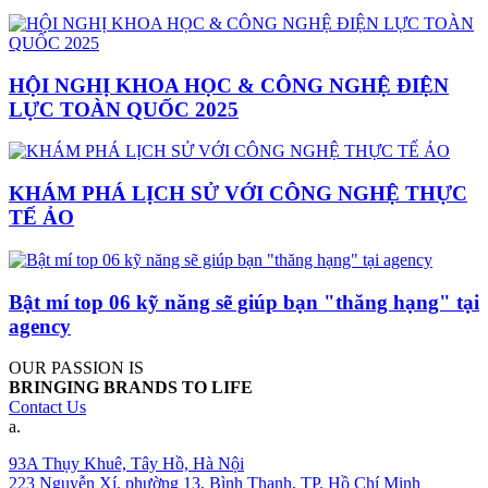
HỘI NGHỊ KHOA HỌC & CÔNG NGHỆ ĐIỆN
LỰC TOÀN QUỐC 2025
KHÁM PHÁ LỊCH SỬ VỚI CÔNG NGHỆ THỰC
TẾ ẢO
Bật mí top 06 kỹ năng sẽ giúp bạn "thăng hạng" tại
agency
OUR PASSION IS
BRINGING BRANDS TO LIFE
Contact Us
a.
93A Thụy Khuê, Tây Hồ, Hà Nội
223 Nguyễn Xí, phường 13, Bình Thạnh, TP. Hồ Chí Minh