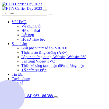
Về HMG
Về chúng tôi
Hệ sinh thái
Đội ngũ
Hồ sơ năng lực
Sản phẩm
Giải pháp thực tế ảo (VR/360)
Thực tế ảo tăng cường (AR+)
Lập trình ứng dụng, Website, Website 360
Sản xuất Video/ TVC
Thiết kế sáng tạo, nhận diện thương hiệu
Tổ chức sự kiện
Tin tức
Tuyển dụng
Liên hệ
(+84) 963.186.388