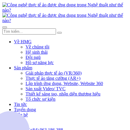
Về HMG
Về chúng tôi
Hệ sinh thái
Đội ngũ
Hồ sơ năng lực
Sản phẩm
Giải pháp thực tế ảo (VR/360)
Thực tế ảo tăng cường (AR+)
Lập trình ứng dụng, Website, Website 360
Sản xuất Video/ TVC
Thiết kế sáng tạo, nhận diện thương hiệu
Tổ chức sự kiện
Tin tức
Tuyển dụng
Liên hệ
(+84) 963.186.388