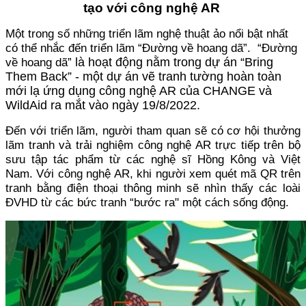
tạo với công nghệ AR
Một trong số những triển lãm nghệ thuật ảo nổi bật nhất
có thể nhắc đến triển lãm “Đường về hoang dã”. “Đường
về hoang dã”
là hoạt động nằm trong dự án “Bring
Them Back” - một dự án vẽ tranh tường hoàn toàn
mới lạ ứng dụng công nghệ AR của CHANGE và
WildAid ra mắt vào ngày 19/8/2022.
Đến với triển lãm, người tham quan sẽ có cơ hội thưởng
lãm tranh và trải nghiệm công nghệ AR trực tiếp trên bộ
sưu tập tác phẩm từ các nghệ sĩ Hồng Kông và Việt
Nam. Với công nghệ AR, khi người xem quét mã QR trên
tranh bằng điện thoại thông minh sẽ nhìn thấy các loài
ĐVHD từ các bức tranh “bước ra" một cách sống động.