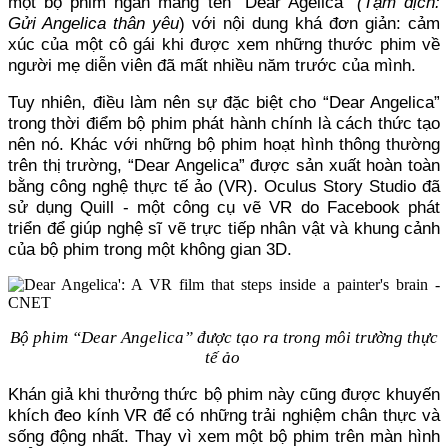
một bộ phim ngắn mang tên “Dear Agelica”
(Tạm dịch:
Gửi Angelica thân yêu
) với nội dung khá đơn giản: cảm
xúc của một cô gái khi được xem những thước phim về
người mẹ diễn viên đã mất nhiều năm trước của mình.
Tuy nhiên, điều làm nên sự đặc biệt cho “Dear Angelica”
trong thời điểm bộ phim phát hành chính là cách thức tạo
nên nó. Khác với những bộ phim hoạt hình thông thường
trên thị trường, “Dear Angelica” được sản xuất hoàn toàn
bằng công nghệ thực tế ảo (VR). Oculus Story Studio đã
sử dụng Quill - một công cụ vẽ VR do Facebook phát
triển để giúp nghệ sĩ vẽ trực tiếp nhân vật và khung cảnh
của bộ phim trong một không gian 3D.
Bộ phim “Dear Angelica” được tạo ra trong môi trường thực
tế ảo
Khán giả khi thưởng thức bộ phim này cũng được khuyến
khích đeo kính VR để có những trải nghiệm chân thực và
sống động nhất. Thay vì xem một bộ phim trên màn hình