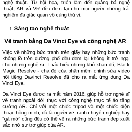
nghệ thuật. Từ hội họa, triển lãm đến quảng bá nghệ
thuật, AR và VR đều đem lại cho mọi người những trải
nghiệm đa giác quan vô cùng thú vị.
Sáng tạo nghệ thuật
Vẽ tranh bằng Da Vinci Eye và công nghệ AR
Việc vẽ những bức tranh trên giấy hay những bức tranh
khổng lồ trên đường phố đều đem lại không ít trở ngại
cho những nghệ sĩ. Thấu hiểu những khó khăn đó, Black
Magic Resolve - cha đẻ của phần mềm chỉnh sửa video
nổi tiếng Davinci Resolve đã cho ra mắt ứng dụng Da
Vinci Eye.
Da Vinci Eye được ra mắt năm 2016, giúp hỗ trợ nghệ sĩ
vẽ tranh ngoài đời thực với công nghệ thực tế ảo tăng
cường AR. Chỉ với một chiếc tripod và một chiếc điện
thoại thông minh, dù là người vẽ tranh chuyên nghiệp hay
“gà mờ” cũng đều có thể vẽ ra những bức tranh đẹp xuất
sắc nhờ sự trợ giúp của AR.