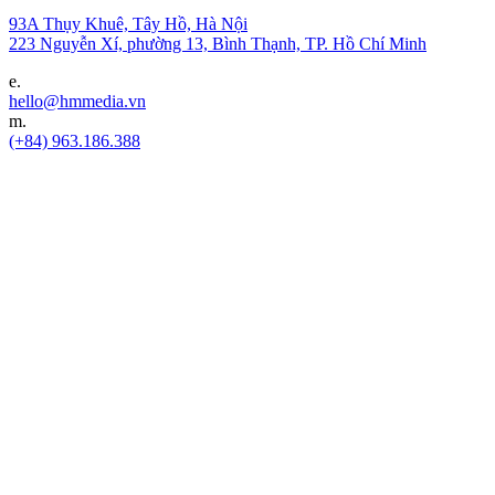
93A Thụy Khuê, Tây Hồ, Hà Nội
223 Nguyễn Xí, phường 13, Bình Thạnh, TP. Hồ Chí Minh
e.
hello@hmmedia.vn
m.
(+84) 963.186.388