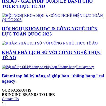
HM360 - GIẢI PHÁP QUẢN LÝ DÀNH CHO
TOUR THỰC TẾ ẢO
HỘI NGHỊ KHOA HỌC & CÔNG NGHỆ ĐIỆN
LỰC TOÀN QUỐC 2025
KHÁM PHÁ LỊCH SỬ VỚI CÔNG NGHỆ THỰC
TẾ ẢO
Bật mí top 06 kỹ năng sẽ giúp bạn "thăng hạng" tại
agency
OUR PASSION IS
BRINGING BRANDS TO LIFE
Contact Us
a.